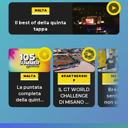
MALTA
Il best of della quinta
tappa
MALTA
#PARTNERSHI
105 TAKE
P
AWAY
La puntata
IL GT WORLD
Bresh: "I
completa
CHALLENGE
sentime
della quinta
DI MISANO si
non si pr
tappa
riconferma
fino alla n
un GRANDE
prima"
SUCCESSO!