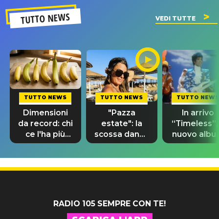
TUTTO NEWS
VEDI TUTTE
TUTTO NEWS
TUTTO NEWS
TUTTO NEWS
Dimensioni
"Pazza
In arrivo
da record: chi
estate": la
“Timeless”, 
ce l'ha più
scossa dance
nuovo albu
lungo nel
di Sara
di Prince c
mondo?
Tommasi
10 brani
inediti
RADIO 105 SEMPRE CON TE!