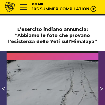
Vai al contenuto
Radio 105
ON AIR
105 SUMMER COMPILATION
L’esercito indiano annuncia:
“Abbiamo le foto che provano
l’esistenza dello Yeti sull’Himalaya”