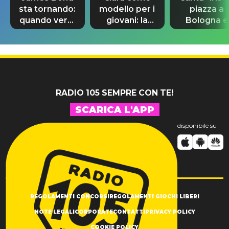
sta tornando:
modello per i
piazza a
quando verrà
giovani: la
Bologna e
svelato il
dedica
spunta Biag
nuovo 007
dell'ex
Antonacci
professore
RADIO 105 SEMPRE CON TE!
SCARICA L'APP
disponibile su
REGOLAMENTI CONCORSI
REGOLAMENTI GIOCHI LIBERI
NOTE LEGALI
CORPORATE
CONTATTI
PRIVACY POLICY
COOKIE POLICY