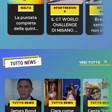
MALTA
#PARTNERSHI
105 TAKE
P
AWAY
La puntata
IL GT WORLD
Bresh: "I
completa
CHALLENGE
sentime
della quinta
DI MISANO si
non si pr
tappa
riconferma
fino alla n
un GRANDE
prima"
SUCCESSO!
TUTTO NEWS
VEDI TUTTE
TUTTO NEWS
TUTTO NEWS
TUTTO NEWS
James Bond
Clara come
Canta "Iris" 