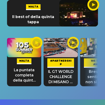
MALTA
Il best of della quinta
tappa
MALTA
#PARTNERSHI
105 TAKE
P
AWAY
La puntata
IL GT WORLD
Bresh: "I
completa
CHALLENGE
sentime
della quinta
DI MISANO si
non si pr
tappa
riconferma
fino alla n
un GRANDE
prima"
SUCCESSO!