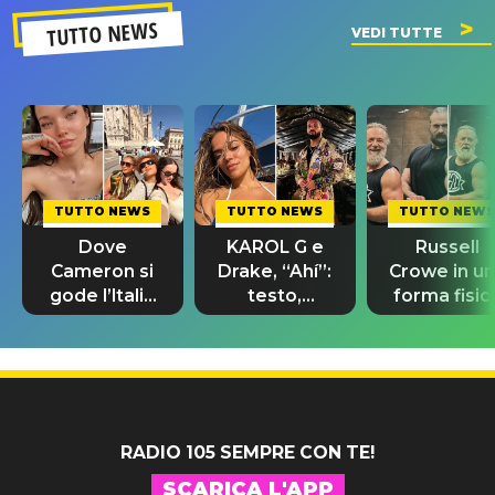
TUTTO NEWS
VEDI TUTTE
TUTTO NEWS
TUTTO NEWS
TUTTO NEWS
Dove
KAROL G e
Russell
Cameron si
Drake, “Ahí”:
Crowe in u
gode l’Italia
testo,
forma fisic
prima delle
traduzione e
impeccabil
nozze con
significato
per “The La
Damiano
del brano
Druid”
David
RADIO 105 SEMPRE CON TE!
SCARICA L'APP