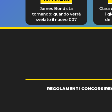
James Bond sta
Clara
tornando: quando verrà
i g
svelato il nuovo 007
del
REGOLAMENTI CONCORSI
RE