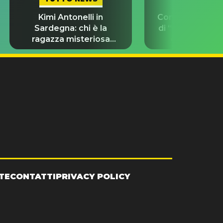
Kimi Antonelli in
Con chi stanno g
Sardegna: chi è la
di “Odissea”? L
ragazza misteriosa
d’amore del 
insieme a lui?
TE
CONTATTI
PRIVACY POLICY