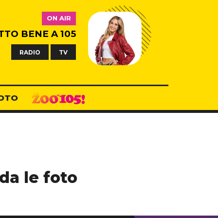
ON AIR
TTO BENE A 105
RADIO
TV
OTO
da le foto