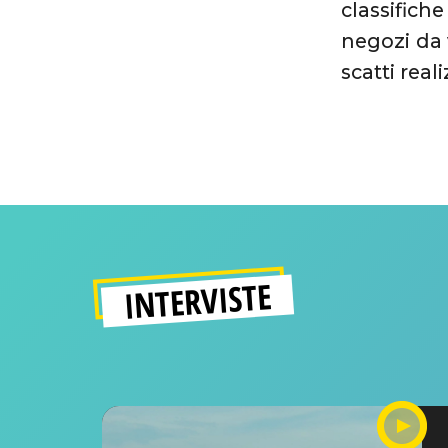
classifich
negozi da 
scatti real
INTERVISTE