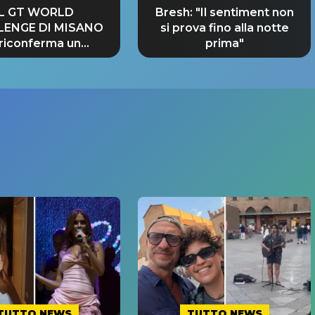
IL GT WORLD
Bresh: "Il sentiment non
LENGE DI MISANO
si prova fino alla notte
 riconferma un
prima"
NDE SUCCESSO!
TUTTO NEWS
TUTTO NEWS