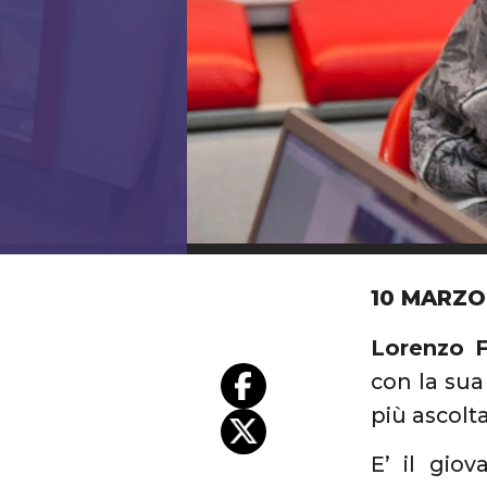
10 MARZO
Lorenzo F
con la su
più ascolta
E’ il giov