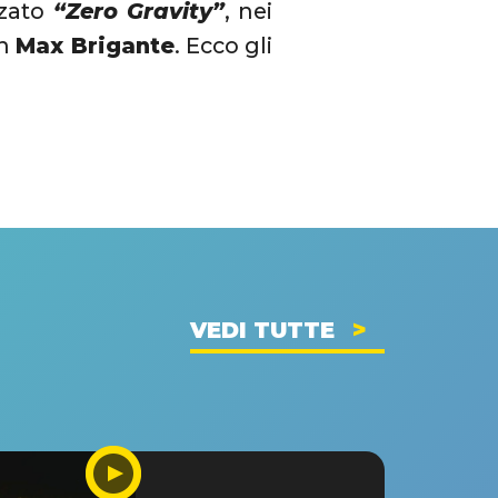
zzato
“Zero Gravity”
, nei
on
Max Brigante
. Ecco gli
VEDI TUTTE