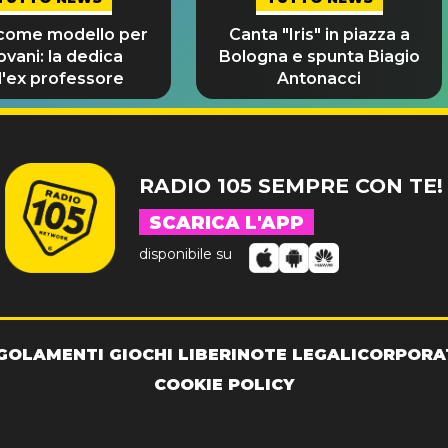
 come modello per
Canta "Iris" in piazza a
iovani: la dedica
Bologna e spunta Biagio
l'ex professore
Antonacci
RADIO 105 SEMPRE CON TE!
SCARICA L'APP
disponibile su
GOLAMENTI GIOCHI LIBERI
NOTE LEGALI
CORPORA
COOKIE POLICY