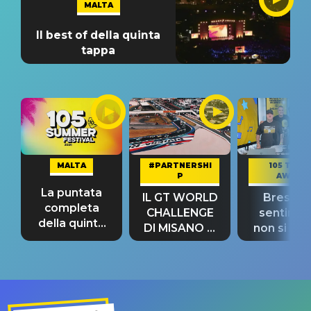
MALTA
Il best of della quinta
tappa
MALTA
#PARTNERSHI
105 TAKE
P
AWAY
La puntata
IL GT WORLD
Bresh: "I
completa
CHALLENGE
sentime
della quinta
DI MISANO si
non si pr
tappa
riconferma
fino alla n
un GRANDE
prima"
SUCCESSO!