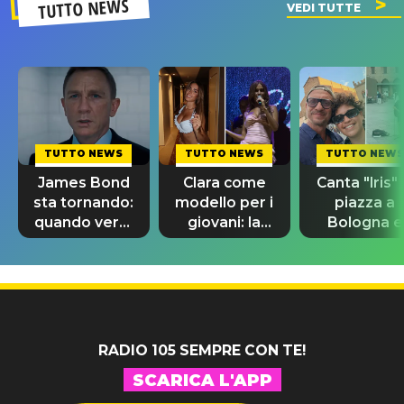
TUTTO NEWS
VEDI TUTTE
TUTTO NEWS
TUTTO NEWS
TUTTO NEWS
James Bond
Clara come
Canta "Iris" 
sta tornando:
modello per i
piazza a
quando verrà
giovani: la
Bologna e
svelato il
dedica
spunta Biag
nuovo 007
dell'ex
Antonacci
professore
RADIO 105 SEMPRE CON TE!
SCARICA L'APP