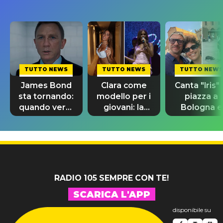
TUTTO NEWS
TUTTO NEWS
TUTTO NEWS
James Bond
Clara come
Canta "Iris" 
sta tornando:
modello per i
piazza a
quando verrà
giovani: la
Bologna e
svelato il
dedica
spunta Biag
nuovo 007
dell'ex
Antonacci
professore
RADIO 105 SEMPRE CON TE!
SCARICA L'APP
disponibile su