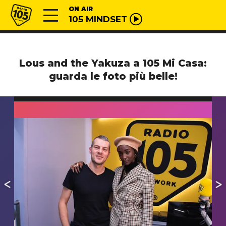
Vai al contenuto
Radio 105
ON AIR
105 MINDSET
Lous and the Yakuza a 105 Mi Casa:
guarda le foto più belle!