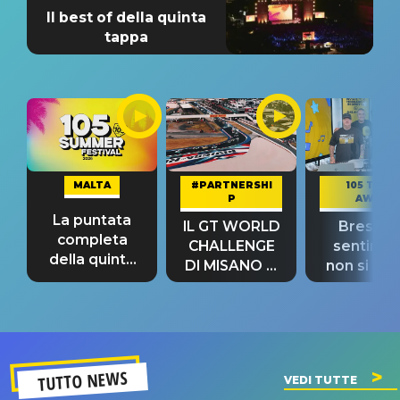
Il best of della quinta
tappa
MALTA
#PARTNERSHI
105 TAKE
P
AWAY
La puntata
IL GT WORLD
Bresh: "I
completa
CHALLENGE
sentime
della quinta
DI MISANO si
non si pr
tappa
riconferma
fino alla n
un GRANDE
prima"
SUCCESSO!
TUTTO NEWS
VEDI TUTTE