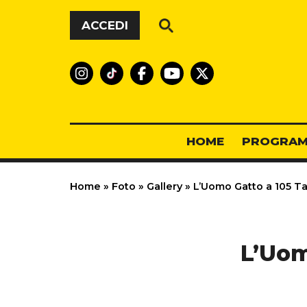
Vai al contenuto
ACCEDI
HOME
PROGRAM
Home
»
Foto
»
Gallery
»
L’Uomo Gatto a 105 Ta
L’Uom