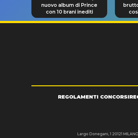
nuovo album di Prince
brutt
con 10 brani inediti
così
REGOLAMENTI CONCORSI
RE
Largo Donegani, 1 20121 MILANO P