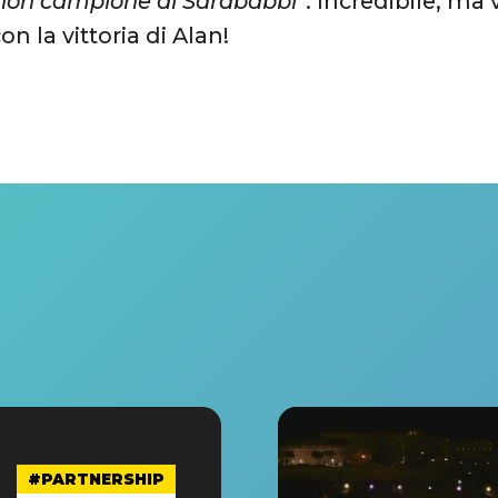
l non campione di Sarababbi”
. Incredibile, ma v
n la vittoria di Alan!
#PARTNERSHIP