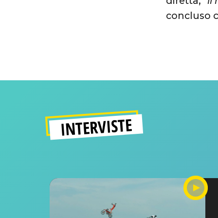
diretta,
“i
concluso co
INTERVISTE