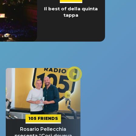
Il best of della quinta
tappa
105 FRIENDS
Rosario Pellecchia
presenta “Così doveva