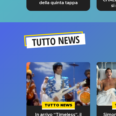
della quinta tappa
si
GRA
TUTTO NEWS
TUTTO NEWS
In arrivo “Timeless”, il
Simon