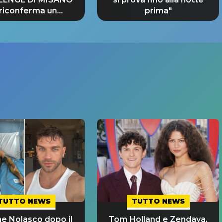
 riconferma un
prima"
NDE SUCCESSO!
TUTTO NEWS
TUTTO NEWS
e Nolasco dopo il
Tom Holland e Zendaya,