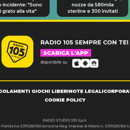
o incidente: "Sono
nozze da 580mila
 grato alla vita"
sterline e 300 invitati
RADIO 105 SEMPRE CON TE!
SCARICA L'APP
disponibile su
GOLAMENTI GIOCHI LIBERI
NOTE LEGALI
CORPORA
COOKIE POLICY
RADIO STUDIO 105 S.p.A.
artita Iva 03111280156 Iscrizione Reg. Imprese di Milano n. 03111280156 Ca