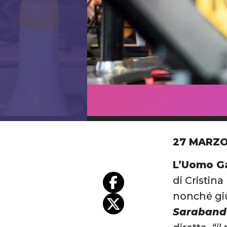
27 MARZO
L’Uomo Ga
di Cristin
nonché giu
Saraban