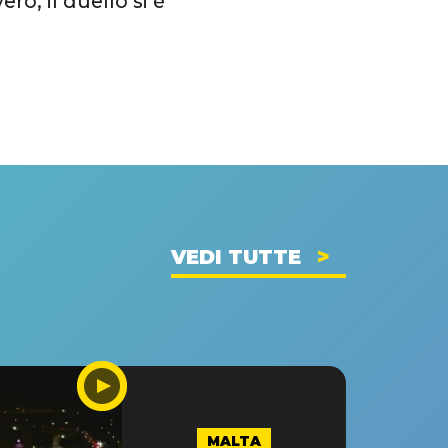
ero, il duello si è
VEDI TUTTE
MALTA