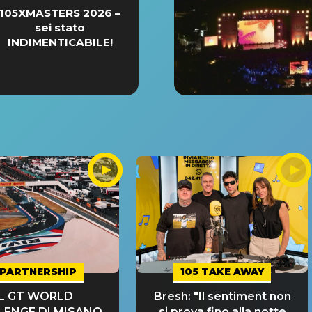
105XMASTERS 2026 –
sei stato
INDIMENTICABILE!
PARTNERSHIP
105 TAKE AWAY
IL GT WORLD
Bresh: "Il sentiment non
LENGE DI MISANO
si prova fino alla notte