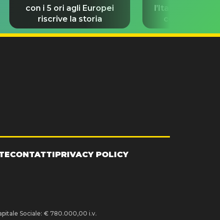
con i 5 ori agli Europei
l’Italia prima de
riscrive la storia
con Damiano 
TE
CONTATTI
PRIVACY POLICY
pitale Sociale: € 780.000,00 i.v.