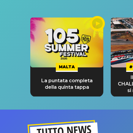
MALTA
#
La puntata completa
CHAL
della quinta tappa
si
GRA
TUTTO NEWS