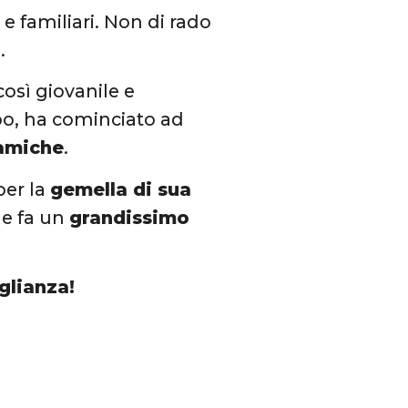
 familiari. Non di rado
.
osì giovanile e
mpo, ha cominciato ad
amiche
.
per la
gemella di sua
le fa un
grandissimo
iglianza!