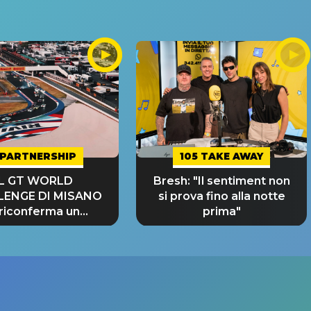
PARTNERSHIP
105 TAKE AWAY
IL GT WORLD
Bresh: "Il sentiment non
LENGE DI MISANO
si prova fino alla notte
 riconferma un
prima"
NDE SUCCESSO!