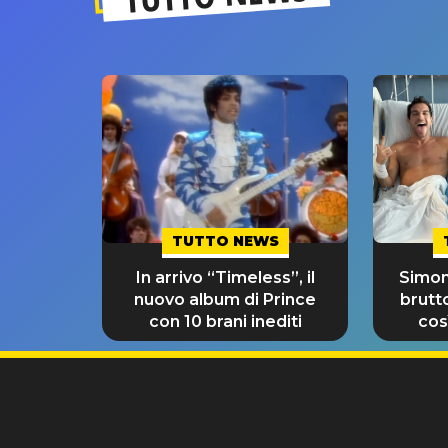
TUTTO NEWS
In arrivo “Timeless”, il
Simon
nuovo album di Prince
brutt
con 10 brani inediti
così