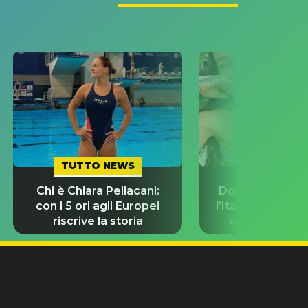
TUTTO NEWS
TUTTO NE
Chi è Chiara Pellacani:
Dove Cameron 
con i 5 ori agli Europei
l’Italia prima de
riscrive la storia
con Damiano 