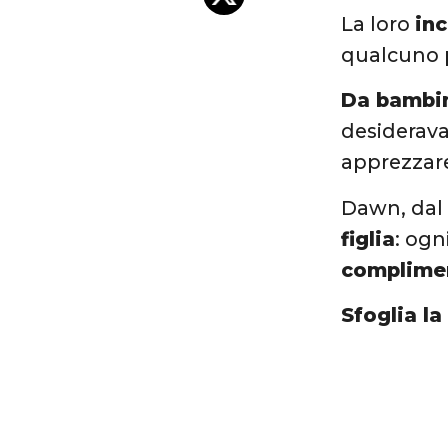
La loro
inc
qualcuno p
Da bambi
desiderav
apprezzare
Dawn, dal 
figlia
: ogn
complime
Sfoglia la