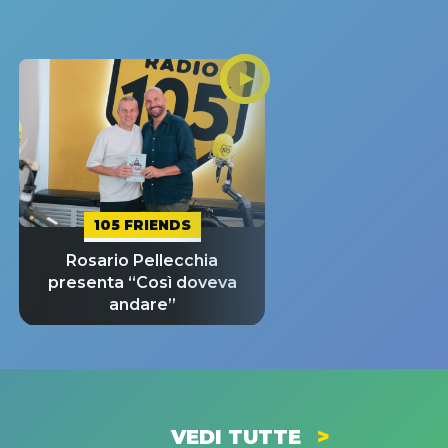
105 FRIENDS
Rosario Pellecchia
presenta “Così doveva
andare”
VEDI TUTTE