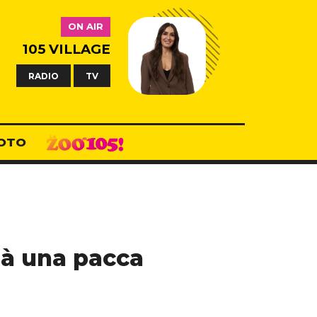
ON AIR
105 VILLAGE
RADIO
TV
OTO
 dà una pacca