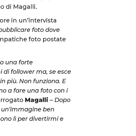
so di Magalli.
re in un’intervista
 pubblicare foto dove
simpatiche foto postate
no una forte
 di follower ma, se esce
in più. Non funziona. E
rno a fare una foto con i
terrogato
Magalli
–
Dopo
la un’immagine ben
sono lì per divertirmi e