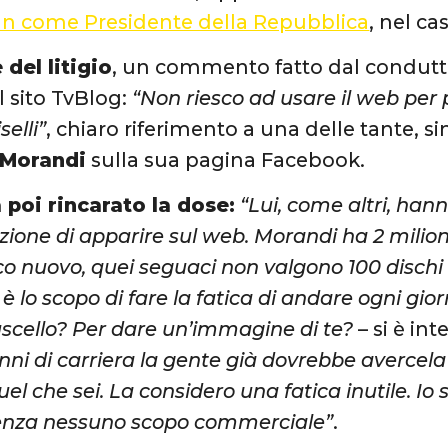
 fan come Presidente della Repubblica
, nel ca
 del litigio
, un commento fatto dal condutto
al sito TvBlog:
“Non riesco ad usare il web per
selli”
, chiaro riferimento a una delle tante, 
 Morandi
sulla sua pagina Facebook.
 poi rincarato la dose:
“Lui, come altri, han
ione di apparire sul web. Morandi ha 2 milioni
co nuovo, quei seguaci non valgono 100 dischi 
 è lo scopo di fare la fatica di andare ogni gio
ruscello? Per dare un’immagine di te?
– si è in
nni di carriera la gente già dovrebbe averce
uel che sei. La considero una fatica inutile. Io 
senza nessuno scopo commerciale”
.