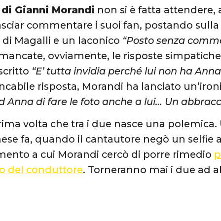
a di Gianni Morandi
non si è fatta attendere,
lasciar commentare i suoi fan, postando sull
di Magalli e un laconico
“Posto senza commen
ancate, ovviamente, le risposte simpatiche
scritto
“E’ tutta invidia perché lui non ha Anna c
cabile risposta, Morandi ha lanciato un’iro
d Anna di fare le foto anche a lui… Un abbracc
rima volta che tra i due nasce una polemica.
se fa, quando il cantautore negò un selfie a
mento a cui Morandi cercò di porre rimedio
p
o del conduttore
. Torneranno mai i due ad a