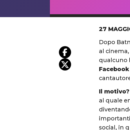
27 MAGGI
Dopo Batm
al cinema,
qualcuno h
Facebook
cantautor
Il motivo?
al quale e
diventando 
importanti
social, in