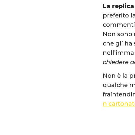
La replic
preferito 
commenti 
Non sono m
che gli ha 
nell’imman
chiedere a
Non è la p
qualche me
fraintendi
n cartonat