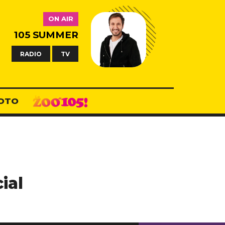
ON AIR
105 SUMMER
RADIO
TV
OTO
ial