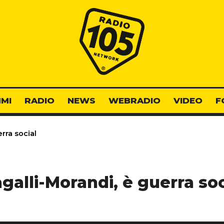
Radio 105
MI
RADIO
NEWS
WEBRADIO
VIDEO
F
rra social
galli-Morandi, è guerra soc