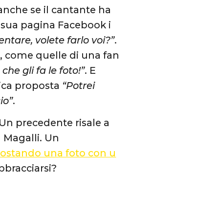
 anche se il cantante ha
a sua pagina Facebook i
tare, volete farlo voi?”
.
, come quelle di una fan
he gli fa le foto!”
. E
nica proposta
“Potrei
io”
.
 Un precedente risale a
 Magalli. Un
ostando una foto con u
bbracciarsi?