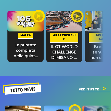
MALTA
#PARTNERSHI
105 TAKE
P
AWAY
La puntata
IL GT WORLD
Bresh: "I
completa
CHALLENGE
sentime
della quinta
DI MISANO si
non si pr
tappa
riconferma
fino alla n
un GRANDE
prima"
SUCCESSO!
TUTTO NEWS
VEDI TUTTE