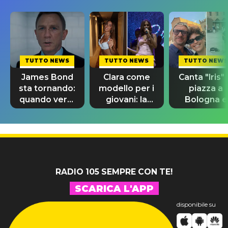
TUTTO NEWS
TUTTO NEWS
TUTTO NEWS
James Bond
Clara come
Canta "Iris" 
sta tornando:
modello per i
piazza a
quando verrà
giovani: la
Bologna e
svelato il
dedica
spunta Biag
nuovo 007
dell'ex
Antonacci
professore
RADIO 105 SEMPRE CON TE!
SCARICA L'APP
disponibile su