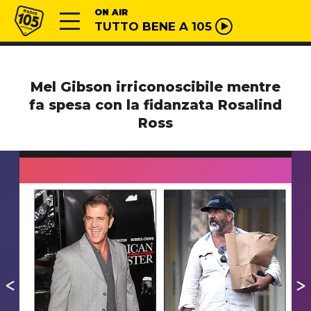
Vai al contenuto
Radio 105
ON AIR
TUTTO BENE A 105
Mel Gibson irriconoscibile mentre
fa spesa con la fidanzata Rosalind
Ross