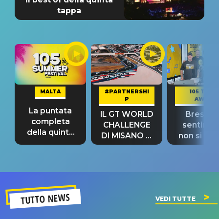
tappa
MALTA
#PARTNERSHI
105 TAKE
P
AWAY
La puntata
IL GT WORLD
Bresh: "I
completa
CHALLENGE
sentime
della quinta
DI MISANO si
non si pr
tappa
riconferma
fino alla n
un GRANDE
prima"
SUCCESSO!
TUTTO NEWS
VEDI TUTTE