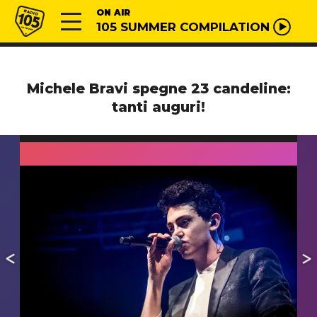
Vai al contenuto
Radio 105
ON AIR
105 SUMMER COMPILATION
Michele Bravi spegne 23 candeline:
tanti auguri!