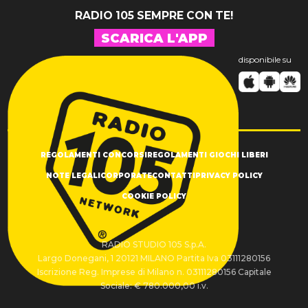
RADIO 105 SEMPRE CON TE!
SCARICA L'APP
disponibile su
REGOLAMENTI CONCORSI
REGOLAMENTI GIOCHI LIBERI
NOTE LEGALI
CORPORATE
CONTATTI
PRIVACY POLICY
COOKIE POLICY
RADIO STUDIO 105 S.p.A.
Largo Donegani, 1 20121 MILANO Partita Iva 03111280156
Iscrizione Reg. Imprese di Milano n. 03111280156 Capitale
Sociale: € 780.000,00 i.v.