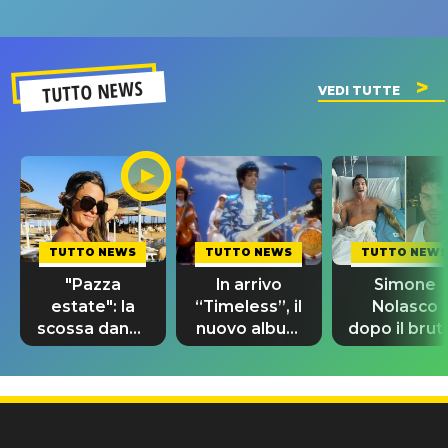
un GRANDE
prima"
SUCCESSO!
TUTTO NEWS
VEDI TUTTE
TUTTO NEWS
TUTTO NEWS
TUTTO NEWS
"Pazza
In arrivo
Simone
estate": la
“Timeless”, il
Nolasco
scossa dance
nuovo album
dopo il brut
di Sara
di Prince con
incidente:
Tommasi
10 brani
"Sono così
inediti
grato alla
vita"