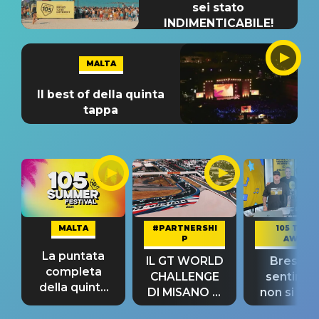
sei stato
INDIMENTICABILE!
MALTA
Il best of della quinta
tappa
MALTA
#PARTNERSHI
105 TAKE
P
AWAY
La puntata
IL GT WORLD
Bresh: "I
completa
CHALLENGE
sentime
della quinta
DI MISANO si
non si pr
tappa
riconferma
fino alla n