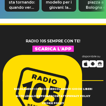
sta tornando:
modello per i
piazza a
quando verrà
giovani: la
Bologna e
svelato il
dedica
spunta Biag
nuovo 007
dell'ex
Antonacci
professore
RADIO 105 SEMPRE CON TE!
SCARICA L'APP
disponibile su
REGOLAMENTI CONCORSI
REGOLAMENTI GIOCHI LIBERI
NOTE LEGALI
CORPORATE
CONTATTI
PRIVACY POLICY
COOKIE POLICY