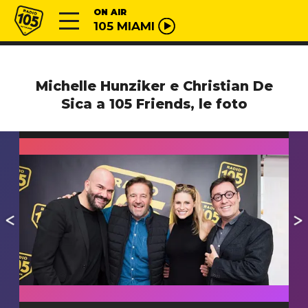
Vai al contenuto
Radio 105
ON AIR
105 MIAMI
Michelle Hunziker e Christian De
Sica a 105 Friends, le foto