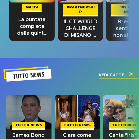
MALTA
#PARTNERSHI
105 TAKE
P
AWAY
La puntata
IL GT WORLD
Bresh: "I
completa
CHALLENGE
sentime
della quinta
DI MISANO si
non si pr
tappa
riconferma
fino alla n
un GRANDE
prima"
SUCCESSO!
TUTTO NEWS
VEDI TUTTE
TUTTO NEWS
TUTTO NEWS
TUTTO NEWS
James Bond
Clara come
Canta "Iris" 