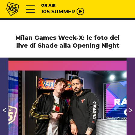
Vai al contenuto
Radio 105
ON AIR
105 SUMMER
Milan Games Week-X: le foto del
live di Shade alla Opening Night