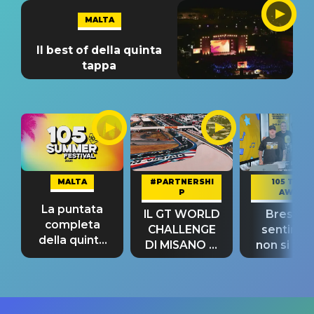
MALTA
Il best of della quinta
tappa
MALTA
#PARTNERSHI
105 TAKE
P
AWAY
La puntata
IL GT WORLD
Bresh: "I
completa
CHALLENGE
sentime
della quinta
DI MISANO si
non si pr
tappa
riconferma
fino alla n
un GRANDE
prima"
SUCCESSO!