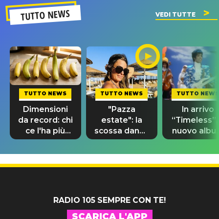
TUTTO NEWS
VEDI TUTTE
TUTTO NEWS
TUTTO NEWS
TUTTO NEWS
Dimensioni
"Pazza
In arrivo
da record: chi
estate": la
“Timeless”, 
ce l'ha più
scossa dance
nuovo albu
lungo nel
di Sara
di Prince c
mondo?
Tommasi
10 brani
inediti
RADIO 105 SEMPRE CON TE!
SCARICA L'APP