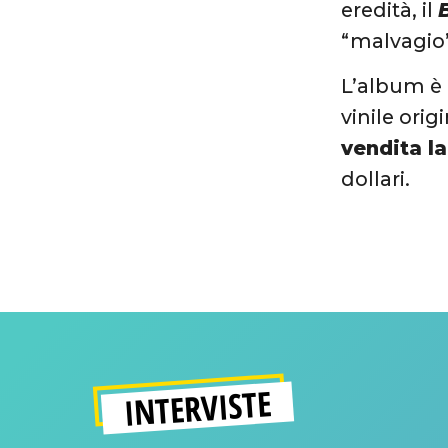
eredità, il
“malvagio”
L’album è 
vinile orig
vendita l
dollari.
INTERVISTE