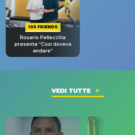
105 FRIENDS
Rosario Pellecchia
presenta “Così doveva
andare”
VEDI TUTTE