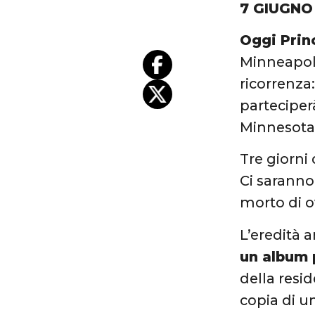
7 GIUGNO
Oggi Prin
Minneapoli
ricorrenza:
parteciperà
Minnesota,
Tre giorni
Ci saranno
morto di ov
L’eredità a
un album 
della resid
copia di un