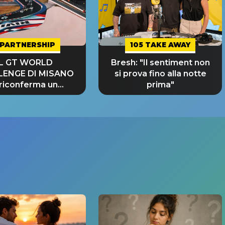
PARTNERSHIP
105 TAKE AWAY
IL GT WORLD
Bresh: "Il sentiment non
LENGE DI MISANO
si prova fino alla notte
 riconferma un
prima"
NDE SUCCESSO!