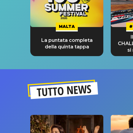
MALTA
#
La puntata completa
CHAL
della quinta tappa
si
GRA
TUTTO NEWS