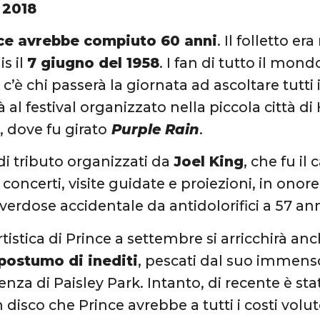
 2018
ce avrebbe compiuto 60 anni
. Il folletto er
s il
7 giugno del 1958
. I fan di tutto il mon
 c’è chi passerà la giornata ad ascoltare tutti
 al festival organizzato nella piccola città d
 dove fu girato
Purple Rain
.
 di tributo organizzati da
Joel King
, che fu i
 concerti, visite guidate e proiezioni, in onor
erdose accidentale da antidolorifici a 57 anni 
rtistica di Prince a settembre si arricchirà a
postumo di inediti
, pescati dal suo immens
enza di Paisley Park. Intanto, di recente è st
 disco che Prince avrebbe a tutti i costi volu