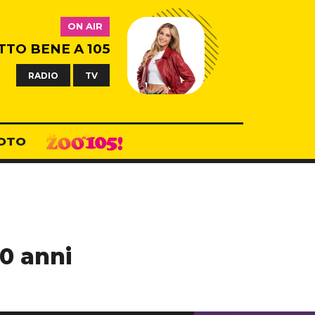
ON AIR
TTO BENE A 105
RADIO
TV
OTO
0 anni