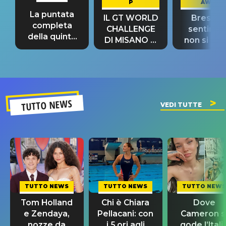
P
AWAY
La puntata
IL GT WORLD
Bresh: "I
completa
CHALLENGE
sentime
della quinta
DI MISANO si
non si pr
tappa
riconferma
fino alla n
un GRANDE
prima"
SUCCESSO!
TUTTO NEWS
VEDI TUTTE
TUTTO NEWS
TUTTO NEWS
TUTTO NEWS
Tom Holland
Chi è Chiara
Dove
e Zendaya,
Pellacani: con
Cameron s
nozze da
i 5 ori agli
gode l’Itali