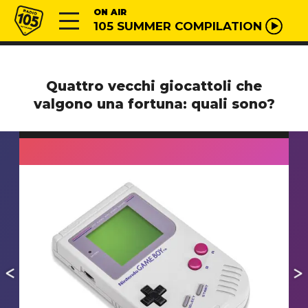
Vai al contenuto
Radio 105
ON AIR
105 SUMMER COMPILATION
Quattro vecchi giocattoli che
valgono una fortuna: quali sono?