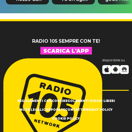
580mila
Europei
prima dell
sterline e
riscrive la
nozze con
300 invitati
storia
Damiano
David
RADIO 105 SEMPRE CON TE!
SCARICA L'APP
disponibile su
REGOLAMENTI CONCORSI
REGOLAMENTI GIOCHI LIBERI
NOTE LEGALI
CORPORATE
CONTATTI
PRIVACY POLICY
COOKIE POLICY