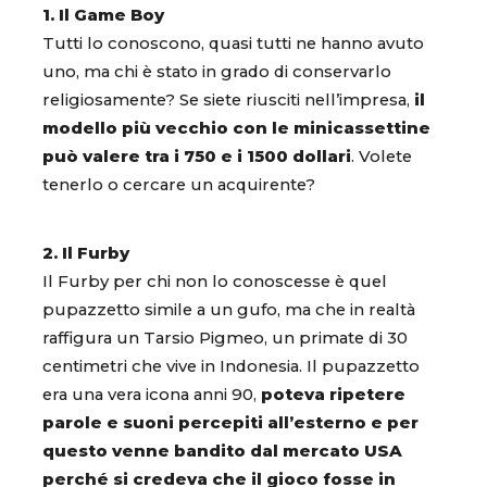
1. Il Game Boy
Tutti lo conoscono, quasi tutti ne hanno avuto
uno, ma chi è stato in grado di conservarlo
religiosamente? Se siete riusciti nell’impresa,
il
modello più vecchio con le minicassettine
può valere tra i 750 e i 1500 dollari
. Volete
tenerlo o cercare un acquirente?
2. Il Furby
Il Furby per chi non lo conoscesse è quel
pupazzetto simile a un gufo, ma che in realtà
raffigura un Tarsio Pigmeo, un primate di 30
centimetri che vive in Indonesia. Il pupazzetto
era una vera icona anni 90,
poteva ripetere
parole e suoni percepiti all’esterno e per
questo venne bandito dal mercato USA
perché si credeva che il gioco fosse in