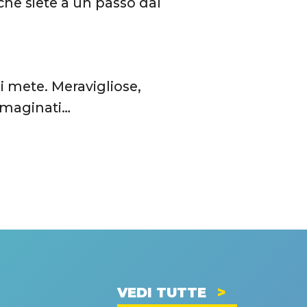
he siete a un passo dal
li mete. Meravigliose,
immaginati…
VEDI TUTTE