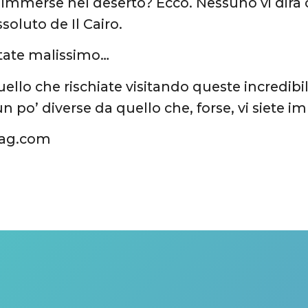
mmerse nel deserto? Ecco. Nessuno vi dirà c
soluto de Il Cairo.
estate malissimo…
uello che rischiate visitando queste incredibi
un po’ diverse da quello che, forse, vi siete 
gag.com