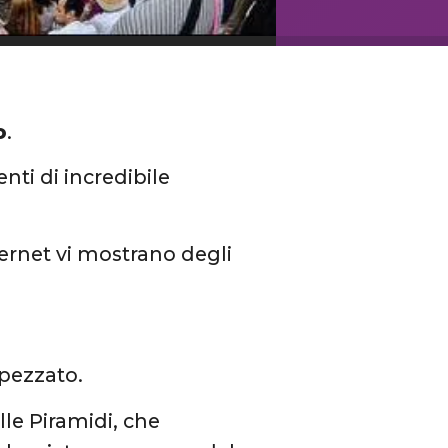
o
.
i di incredibile
ternet vi mostrano degli
spezzato.
lle Piramidi, che