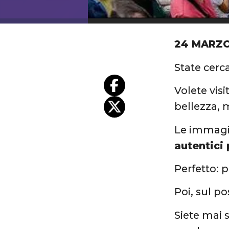
24 MARZO
State cerc
Volete visi
bellezza, 
Le immagin
autentici 
Perfetto: 
Poi, sul p
Siete mai 