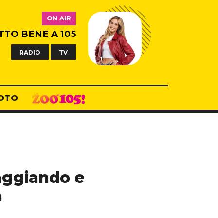
ON AIR
TTO BENE A 105
RADIO
TV
OTO
iaggiando e
à