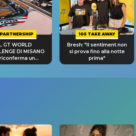
PARTNERSHIP
105 TAKE AWAY
IL GT WORLD
Bresh: "Il sentiment non
LENGE DI MISANO
si prova fino alla notte
 riconferma un
prima"
NDE SUCCESSO!