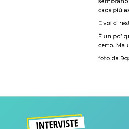
sembrano i
caos più as
E voi ci r
È un po’ q
certo. Ma 
foto da 9
INTERVISTE