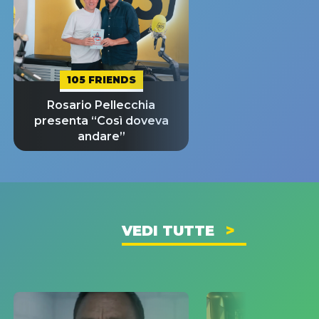
105 FRIENDS
Rosario Pellecchia
presenta “Così doveva
andare”
VEDI TUTTE