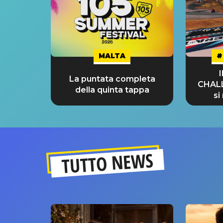
MALTA
#
La puntata completa
CHAL
della quinta tappa
si
GRA
TUTTO NEWS