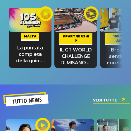
MALTA
#PARTNERSHI
105 TAKE
P
AWAY
La puntata
IL GT WORLD
Bresh: "I
completa
CHALLENGE
sentime
della quinta
DI MISANO si
non si pr
tappa
riconferma
fino alla n
un GRANDE
prima"
SUCCESSO!
TUTTO NEWS
VEDI TUTTE