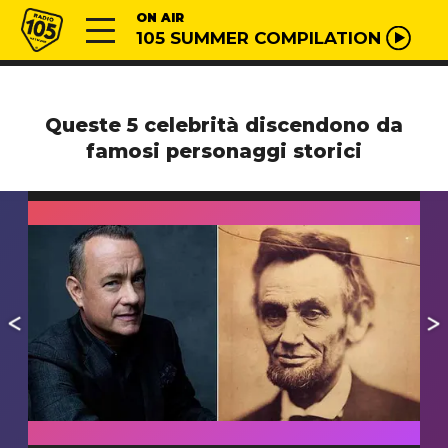
Vai al contenuto
Radio 105
ON AIR
105 SUMMER COMPILATION
Queste 5 celebrità discendono da
famosi personaggi storici