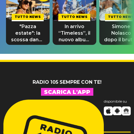
TUTTO NEWS
TUTTO NEWS
TUTTO NEWS
"Pazza
In arrivo
Simone
estate": la
“Timeless”, il
Nolasco
scossa dance
nuovo album
dopo il brut
di Sara
di Prince con
incidente:
Tommasi
10 brani
"Sono così
inediti
grato alla
vita"
RADIO 105 SEMPRE CON TE!
SCARICA L'APP
disponibile su