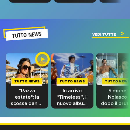
tappa
riconferma
fino alla n
un GRANDE
prima"
SUCCESSO!
TUTTO NEWS
VEDI TUTTE
TUTTO NEWS
TUTTO NEWS
TUTTO NEWS
"Pazza
In arrivo
Simone
estate": la
“Timeless”, il
Nolasco
scossa dance
nuovo album
dopo il brut
di Sara
di Prince con
incidente:
Tommasi
10 brani
"Sono così
inediti
grato alla
vita"