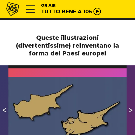
Vai al contenuto
Radio 105
ON AIR
TUTTO BENE A 105
Queste illustrazioni
(divertentissime) reinventano la
forma dei Paesi europei