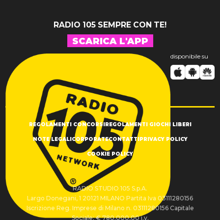
RADIO 105 SEMPRE CON TE!
SCARICA L'APP
disponibile su
REGOLAMENTI CONCORSI
REGOLAMENTI GIOCHI LIBERI
NOTE LEGALI
CORPORATE
CONTATTI
PRIVACY POLICY
COOKIE POLICY
RADIO STUDIO 105 S.p.A.
Largo Donegani, 1 20121 MILANO Partita Iva 03111280156
Iscrizione Reg. Imprese di Milano n. 03111280156 Capitale
Sociale: € 780.000,00 i.v.