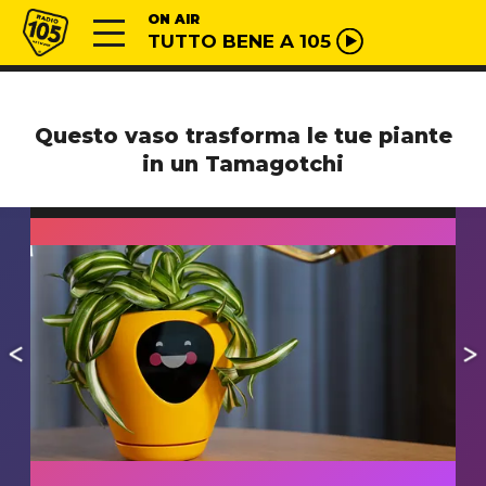
Vai al contenuto
Radio 105
ON AIR
TUTTO BENE A 105
Questo vaso trasforma le tue piante
in un Tamagotchi