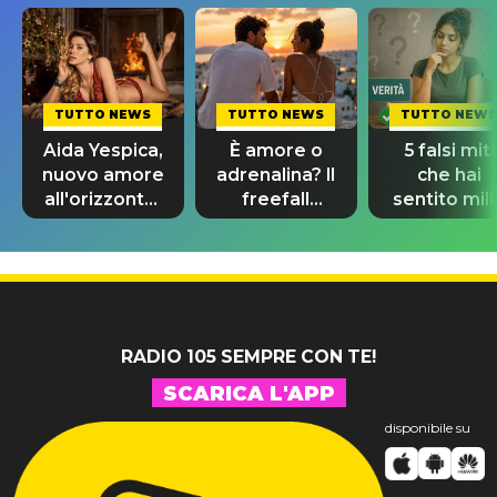
TUTTO NEWS
TUTTO NEWS
TUTTO NEWS
Aida Yespica,
È amore o
5 falsi miti
nuovo amore
adrenalina? Il
che hai
all'orizzonte:
freefall
sentito mill
al suo fianco
dating
volte e cre
c'è Giovanni
confonde
ancora
tutti
RADIO 105 SEMPRE CON TE!
SCARICA L'APP
disponibile su