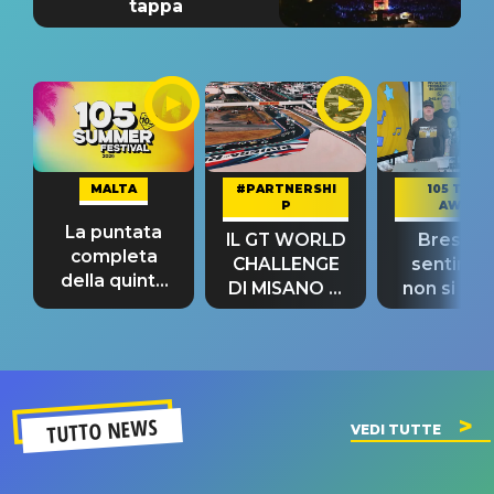
tappa
MALTA
#PARTNERSHI
105 TAKE
P
AWAY
La puntata
IL GT WORLD
Bresh: "I
completa
CHALLENGE
sentime
della quinta
DI MISANO si
non si pr
tappa
riconferma
fino alla n
un GRANDE
prima"
SUCCESSO!
TUTTO NEWS
VEDI TUTTE