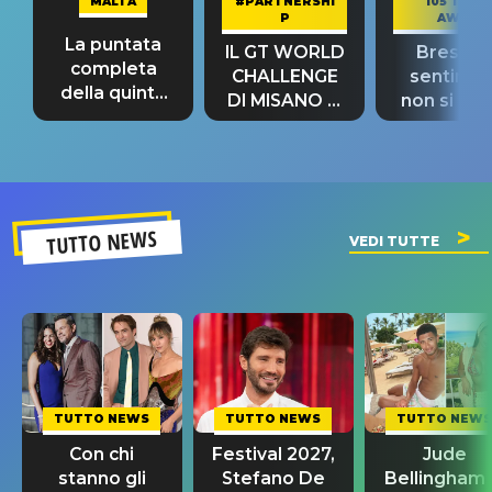
MALTA
#PARTNERSHI
105 TAKE
P
AWAY
La puntata
IL GT WORLD
Bresh: "I
completa
CHALLENGE
sentime
della quinta
DI MISANO si
non si pr
tappa
riconferma
fino alla n
un GRANDE
prima"
SUCCESSO!
TUTTO NEWS
VEDI TUTTE
TUTTO NEWS
TUTTO NEWS
TUTTO NEWS
Con chi
Festival 2027,
Jude
stanno gli
Stefano De
Bellingham 