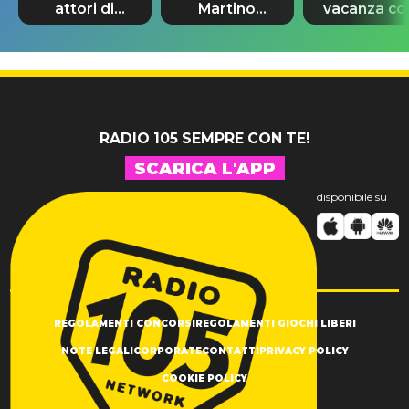
attori di
Martino
vacanza co
“Odissea”?
rivoluziona
la fidanzat
Le storie
Sanremo
Ashlyn
d’amore del
Giovani
Castro: chi 
cast
RADIO 105 SEMPRE CON TE!
SCARICA L'APP
disponibile su
REGOLAMENTI CONCORSI
REGOLAMENTI GIOCHI LIBERI
NOTE LEGALI
CORPORATE
CONTATTI
PRIVACY POLICY
COOKIE POLICY