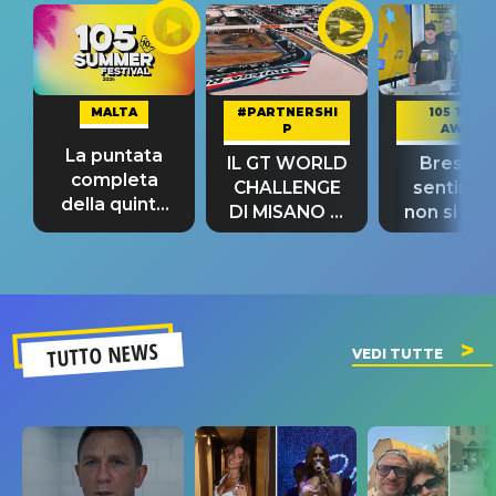
MALTA
#PARTNERSHI
105 TAKE
P
AWAY
La puntata
IL GT WORLD
Bresh: "I
completa
CHALLENGE
sentime
della quinta
DI MISANO si
non si pr
tappa
riconferma
fino alla n
un GRANDE
prima"
SUCCESSO!
TUTTO NEWS
VEDI TUTTE