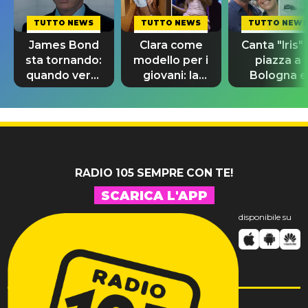
TUTTO NEWS
TUTTO NEWS
TUTTO NEWS
James Bond
Clara come
Canta "Iris" 
sta tornando:
modello per i
piazza a
quando verrà
giovani: la
Bologna e
svelato il
dedica
spunta Biag
nuovo 007
dell'ex
Antonacci
professore
RADIO 105 SEMPRE CON TE!
SCARICA L'APP
disponibile su