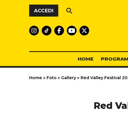
Vai al contenuto
ACCEDI
HOME
PROGRAM
Home
»
Foto
»
Gallery
»
Red Valley Festival 202
Red Val