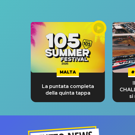
MALTA
#
La puntata completa
CHAL
della quinta tappa
si
GRA