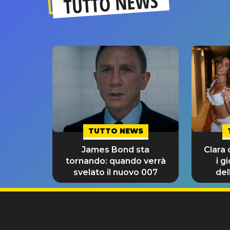
TUTTO NEWS
TUTTO NEWS
James Bond sta
Clara
tornando: quando verrà
i g
svelato il nuovo 007
del