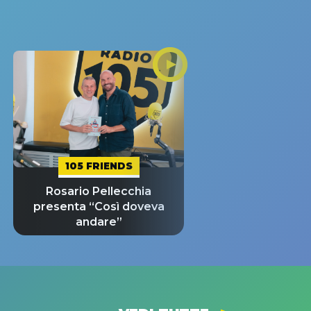
105 FRIENDS
Rosario Pellecchia
presenta “Così doveva
andare”