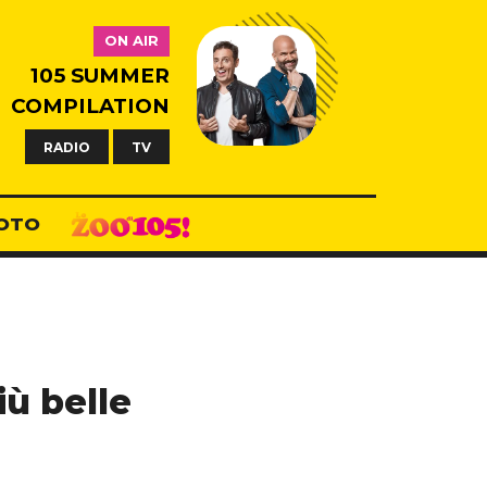
ON AIR
105 SUMMER
COMPILATION
RADIO
TV
OTO
iù belle