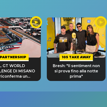
PARTNERSHIP
105 TAKE AWAY
IL GT WORLD
Bresh: "Il sentiment non
LENGE DI MISANO
si prova fino alla notte
 riconferma un
prima"
NDE SUCCESSO!