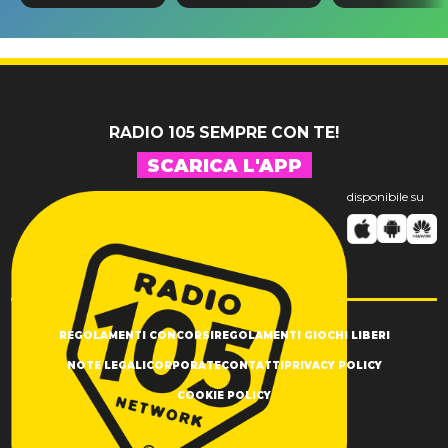
un anno
avere un QI
lo spoiler d
perché ho 49
superiore
A$AP Rock
anni”
agli altri
RADIO 105 SEMPRE CON TE!
SCARICA L'APP
disponibile su
REGOLAMENTI CONCORSI
REGOLAMENTI GIOCHI LIBERI
NOTE LEGALI
CORPORATE
CONTATTI
PRIVACY POLICY
COOKIE POLICY