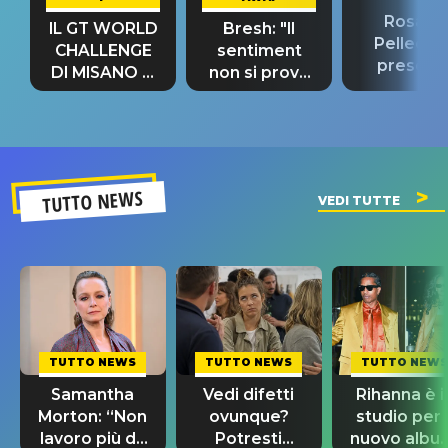
Rosario
IL GT WORLD
Bresh: "Il
Pellecch
CHALLENGE
sentiment
present
DI MISANO si
non si prova
“Così dov
riconferma
fino alla notte
andare
un GRANDE
prima"
SUCCESSO!
TUTTO NEWS
VEDI TUTTE
TUTTO NEWS
TUTTO NEWS
TUTTO NEWS
Samantha
Vedi difetti
Rihanna è i
Morton: “Non
ovunque?
studio per i
lavoro più da
Potresti
nuovo albu