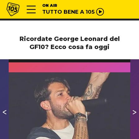
Vai al contenuto
Radio 105
ON AIR
TUTTO BENE A 105
Ricordate George Leonard del
GF10? Ecco cosa fa oggi