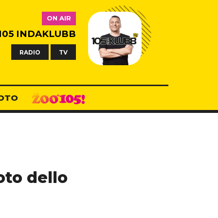
ON AIR
105 INDAKLUBB
RADIO
TV
OTO
oto dello