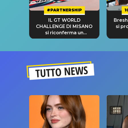
#PARTNERSHIP
1
IL GT WORLD
Bresh:
CHALLENGE DI MISANO
si pr
si riconferma un
GRANDE SUCCESSO!
TUTTO NEWS