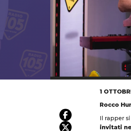
1 OTTOBR
Rocco Hun
Il rapper s
invitati n