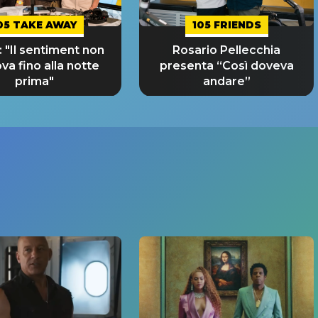
05 TAKE AWAY
105 FRIENDS
 "Il sentiment non
Rosario Pellecchia
ova fino alla notte
presenta “Così doveva
prima"
andare”