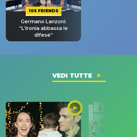
105 FRIENDS
Germano Lanzoni:
“L’ironia abbassa le
difese”
VEDI TUTTE