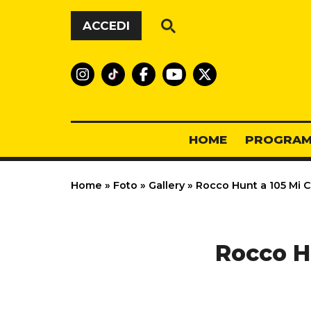
Vai al contenuto
ACCEDI
HOME
PROGRAM
Home
»
Foto
»
Gallery
»
Rocco Hunt a 105 Mi Ca
Rocco Hu