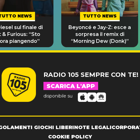
TUTTO NEWS
TUTTO NEWS
iesel sul finale di
Beyoncé e Jay-Z: esce a
 & Furious: “Sto
sorpresa il remix di
ora piangendo”
“Morning Dew (Donk)”
RADIO 105 SEMPRE CON TE!
SCARICA L'APP
disponibile su
GOLAMENTI GIOCHI LIBERI
NOTE LEGALI
CORPORA
COOKIE POLICY