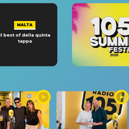
MALTA
Il best of della quinta
tappa