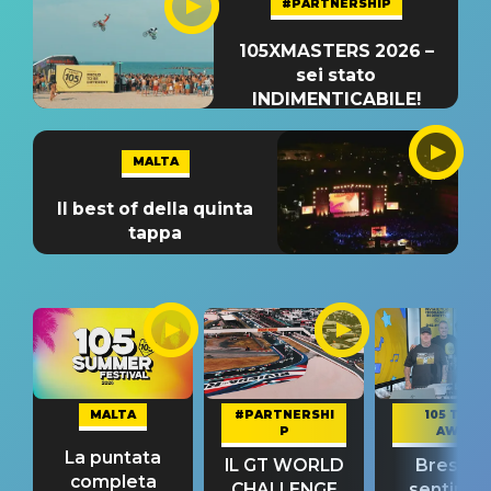
#PARTNERSHIP
105XMASTERS 2026 –
sei stato
INDIMENTICABILE!
MALTA
Il best of della quinta
tappa
MALTA
#PARTNERSHI
105 TAKE
P
AWAY
La puntata
IL GT WORLD
Bresh: "I
completa
CHALLENGE
sentime