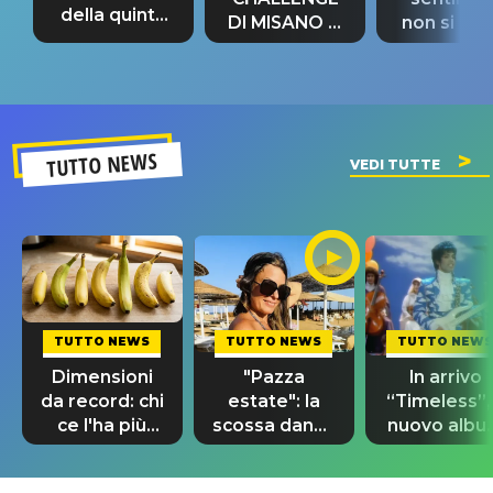
della quinta
DI MISANO si
non si pr
tappa
riconferma
fino alla n
un GRANDE
prima"
SUCCESSO!
TUTTO NEWS
VEDI TUTTE
TUTTO NEWS
TUTTO NEWS
TUTTO NEWS
Dimensioni
"Pazza
In arrivo
da record: chi
estate": la
“Timeless”, 
ce l'ha più
scossa dance
nuovo albu
lungo nel
di Sara
di Prince c
mondo?
Tommasi
10 brani