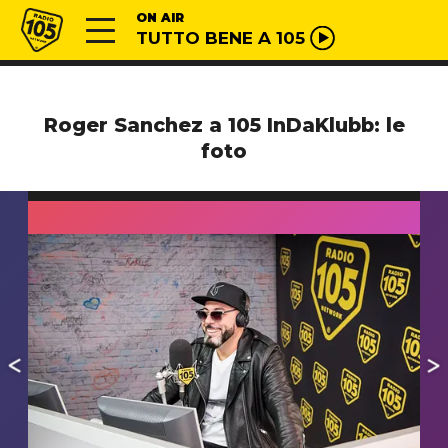
Vai al contenuto
Radio 105
ON AIR
TUTTO BENE A 105
Roger Sanchez a 105 InDaKlubb: le
foto