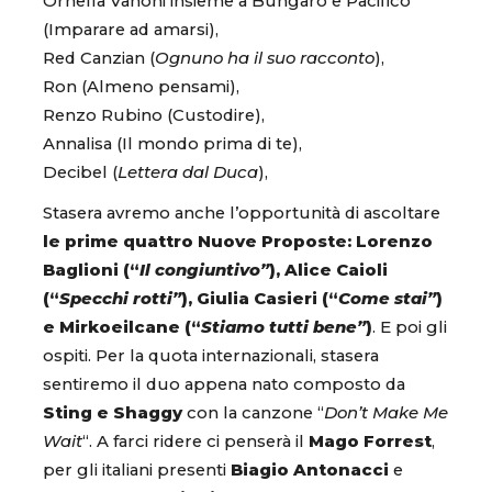
Ornella Vanoni insieme a Bungaro e Pacifico
(Imparare ad amarsi),
Red Canzian (
Ognuno ha il suo racconto
),
Ron (Almeno pensami),
Renzo Rubino (Custodire),
Annalisa (Il mondo prima di te),
Decibel (
Lettera dal Duca
),
Stasera avremo anche l’opportunità di ascoltare
le prime quattro Nuove Proposte: Lorenzo
Baglioni (“
Il congiuntivo”
), Alice Caioli
(“
Specchi rotti”
), Giulia Casieri (“
Come
stai”
)
e Mirkoeilcane (“
Stiamo tutti bene”
)
. E poi gli
ospiti. Per la quota internazionali, stasera
sentiremo il duo appena nato composto da
Sting e Shaggy
con la canzone “
Don’t Make Me
Wait
“. A farci ridere ci penserà il
Mago Forrest
,
per gli italiani presenti
Biagio Antonacci
e