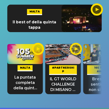
MALTA
Il best of della quinta
tappa
MALTA
#PARTNERSHI
105 TAKE
P
AWAY
La puntata
IL GT WORLD
Bresh: "I
completa
CHALLENGE
sentime
della quinta
DI MISANO si
non si pr
tappa
riconferma
fino alla n
un GRANDE
prima"
SUCCESSO!