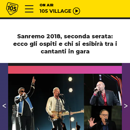
Vai al contenuto
Radio 105
ON AIR
105 VILLAGE
Sanremo 2018, seconda serata:
ecco gli ospiti e chi si esibirà tra i
cantanti in gara