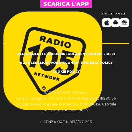
SCARICA L'APP
disponibile su
REGOLAMENTI CONCORSI
REGOLAMENTI GIOCHI LIBERI
NOTE LEGALI
CORPORATE
CONTATTI
PRIVACY POLICY
COOKIE POLICY
RADIO STUDIO 105 S.p.A.
Largo Donegani, 1 20121 MILANO Partita Iva 03111280156
Iscrizione Reg. Imprese di Milano n. 03111280156 Capitale
Sociale: € 780.000,00 i.v.
LICENZA SIAE N.817/I/07-293