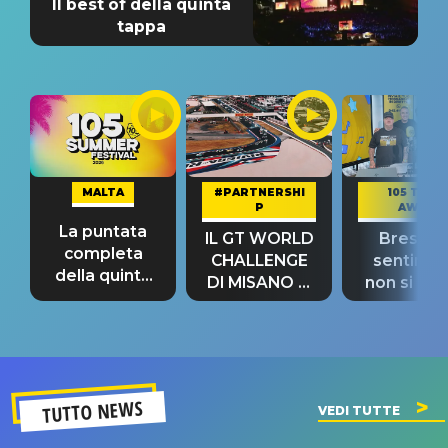
Il best of della quinta
tappa
MALTA
#PARTNERSHI
105 TAKE
P
AWAY
La puntata
IL GT WORLD
Bresh: "I
completa
CHALLENGE
sentime
della quinta
DI MISANO si
non si pr
tappa
riconferma
fino alla n
un GRANDE
prima"
SUCCESSO!
TUTTO NEWS
VEDI TUTTE