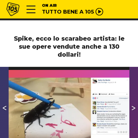
Vai al contenuto
Radio 105
ON AIR
TUTTO BENE A 105
Spike, ecco lo scarabeo artista: le
sue opere vendute anche a 130
dollari!