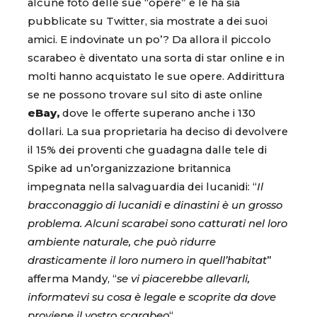
alcune foto delle sue “opere” e le ha sia
pubblicate su Twitter, sia mostrate a dei suoi
amici. E indovinate un po’? Da allora il piccolo
scarabeo è diventato una sorta di star online e in
molti hanno acquistato le sue opere. Addirittura
se ne possono trovare sul sito di aste online
eBay,
dove le offerte superano anche i 130
dollari. La sua proprietaria ha deciso di devolvere
il 15% dei proventi che guadagna dalle tele di
Spike ad un’organizzazione britannica
impegnata nella salvaguardia dei lucanidi: “
Il
bracconaggio di lucanidi e dinastini è un grosso
problema. Alcuni scarabei sono catturati nel loro
ambiente naturale, che può ridurre
drasticamente il loro numero in quell’habitat
”
afferma Mandy, “
se vi piacerebbe allevarli,
informatevi su cosa è legale e scoprite da dove
proviene il vostro scarabeo
“.