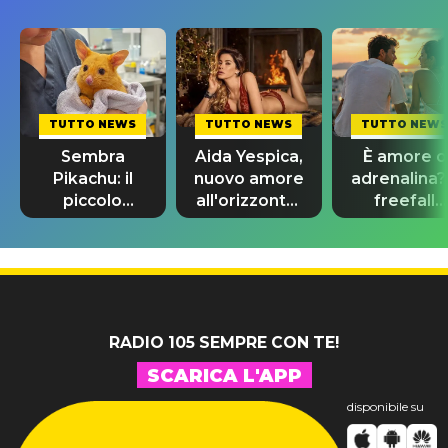
TUTTO NEWS
TUTTO NEWS
TUTTO NEWS
Sembra
Aida Yespica,
È amore o
Pikachu: il
nuovo amore
adrenalina? 
piccolo
all'orizzonte:
freefall
animale che
al suo fianco
dating
inganna tutti
c'è Giovanni
confonde
tutti
RADIO 105 SEMPRE CON TE!
SCARICA L'APP
disponibile su