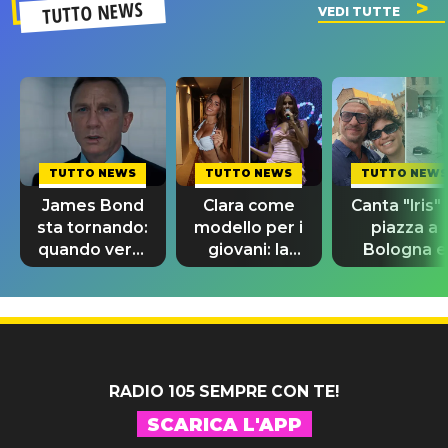
TUTTO NEWS
VEDI TUTTE
TUTTO NEWS
TUTTO NEWS
TUTTO NEWS
James Bond
Clara come
Canta "Iris" 
sta tornando:
modello per i
piazza a
quando verrà
giovani: la
Bologna e
svelato il
dedica
spunta Biag
nuovo 007
dell'ex
Antonacci
professore
RADIO 105 SEMPRE CON TE!
SCARICA L'APP