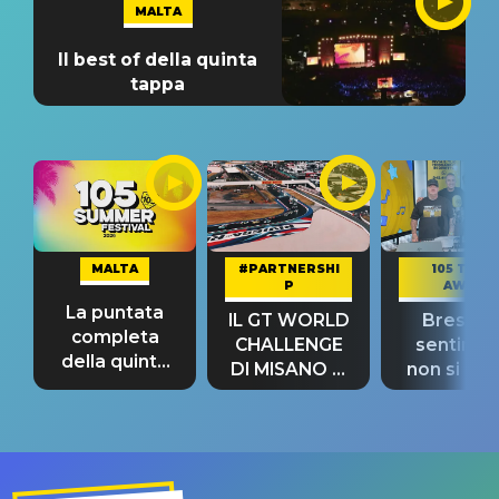
MALTA
Il best of della quinta
tappa
MALTA
#PARTNERSHI
105 TAKE
P
AWAY
La puntata
IL GT WORLD
Bresh: "I
completa
CHALLENGE
sentime
della quinta
DI MISANO si
non si pr
tappa
riconferma
fino alla n
un GRANDE
prima"
SUCCESSO!