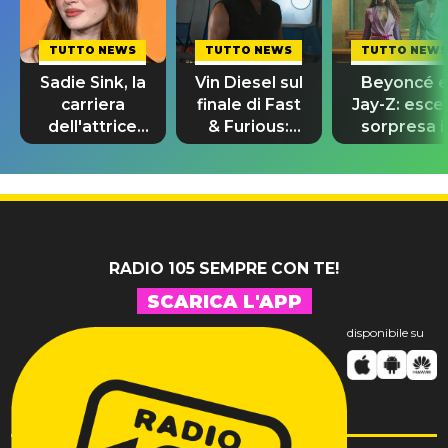
TUTTO NEWS
TUTTO NEWS
TUTTO NEWS
Sadie Sink, la
Vin Diesel sul
Beyoncé 
carriera
finale di Fast
Jay-Z: esce
dell'attrice
& Furious:
sorpresa il
da Stranger
“Sto ancora
remix di
Things a
piangendo”
“Morning
Spider-Man
Dew (Donk)
RADIO 105 SEMPRE CON TE!
SCARICA L'APP
disponibile su