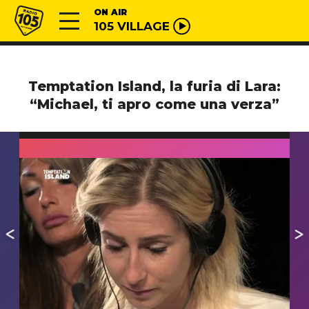
Vai al contenuto
Radio 105
ON AIR
105 VILLAGE
Temptation Island, la furia di Lara:
“Michael, ti apro come una verza”