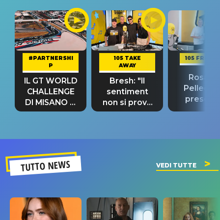
#PARTNERSHI
105 TAKE
105 FRIEND
P
AWAY
Rosario
IL GT WORLD
Bresh: "Il
Pellecch
CHALLENGE
sentiment
present
DI MISANO si
non si prova
“Così dov
riconferma
fino alla notte
andare
un GRANDE
prima"
SUCCESSO!
TUTTO NEWS
VEDI TUTTE