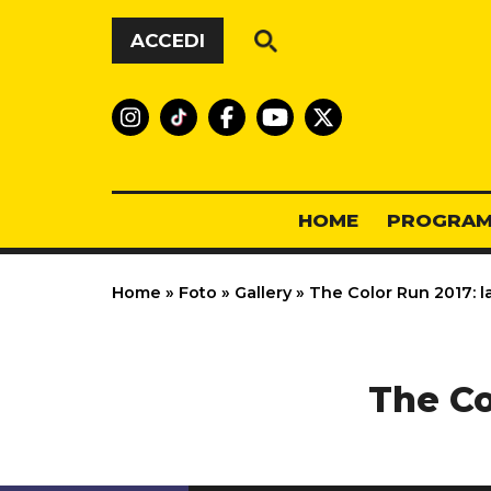
Vai al contenuto
ACCEDI
HOME
PROGRAM
Home
»
Foto
»
Gallery
»
The Color Run 2017: la
The Co