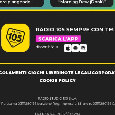
ora piangendo”
“Morning Dew (Donk)”
RADIO 105 SEMPRE CON TE!
SCARICA L'APP
disponibile su
GOLAMENTI GIOCHI LIBERI
NOTE LEGALI
CORPORA
COOKIE POLICY
RADIO STUDIO 105 S.p.A.
artita Iva 03111280156 Iscrizione Reg. Imprese di Milano n. 03111280156 Ca
LICENZA SIAE N.817/I/07-293