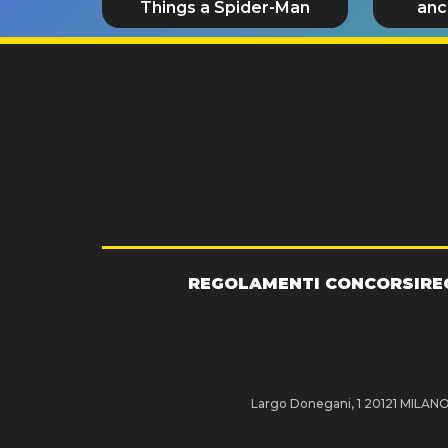
Things a Spider-Man
anc
REGOLAMENTI CONCORSI
RE
Largo Donegani, 1 20121 MILANO P