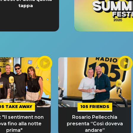
tappa
05 TAKE AWAY
105 FRIENDS
 "Il sentiment non
Rosario Pellecchia
ova fino alla notte
presenta “Così doveva
prima"
andare”