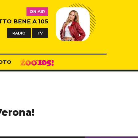
ON AIR
TTO BENE A 105
RADIO
TV
OTO
Verona!