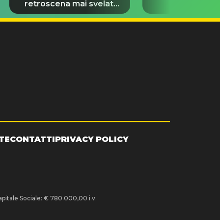
retroscena mai svelati
virale del 
del matrimonio
TE
CONTATTI
PRIVACY POLICY
pitale Sociale: € 780.000,00 i.v.