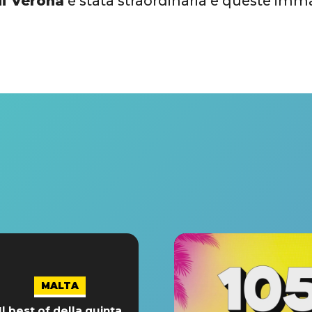
di Verona
è stata straordinaria e queste imm
MALTA
Il best of della quinta