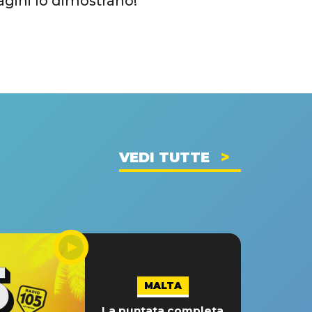
agini lo dimostrano!
VEDI TUTTE
MALTA
La puntata completa