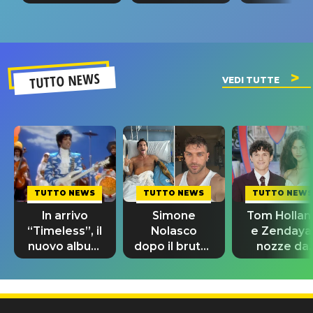
tappa
riconferma
fino alla n
un GRANDE
prima"
SUCCESSO!
TUTTO NEWS
VEDI TUTTE
TUTTO NEWS
TUTTO NEWS
TUTTO NEWS
In arrivo
Simone
Tom Hollan
“Timeless”, il
Nolasco
e Zendaya
nuovo album
dopo il brutto
nozze da
di Prince con
incidente:
580mila
10 brani
"Sono così
sterline e
inediti
grato alla
300 invitat
vita"