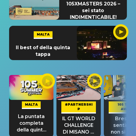
105XMASTERS 2026 –
sei stato
INDIMENTICABILE!
MALTA
Il best of della quinta
tappa
MALTA
#PARTNERSHI
105 TAKE
P
AWAY
La puntata
IL GT WORLD
Bresh: "I
completa
CHALLENGE
sentime
della quinta
DI MISANO si
non si pr