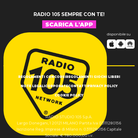
RADIO 105 SEMPRE CON TE!
SCARICA L'APP
disponibile su
REGOLAMENTI CONCORSI
REGOLAMENTI GIOCHI LIBERI
NOTE LEGALI
CORPORATE
CONTATTI
PRIVACY POLICY
COOKIE POLICY
RADIO STUDIO 105 S.p.A.
Largo Donegani, 1 20121 MILANO Partita Iva 03111280156
Iscrizione Reg. Imprese di Milano n. 03111280156 Capitale
Sociale: € 780.000,00 i.v.