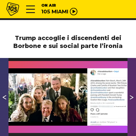
Vai al contenuto
Radio 105
ON AIR
105 MIAMI
Trump accoglie i discendenti dei
Borbone e sui social parte l’ironia