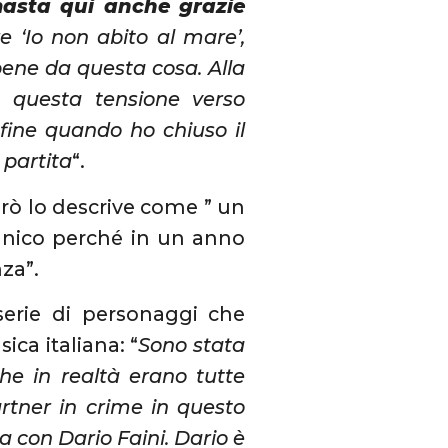
asta qui anche grazie
e ‘Io non abito al mare’,
 bene da questa cosa. Alla
 questa tensione verso
fine quando ho chiuso il
 partita
“.
erò lo descrive come ” un
canico perché in un anno
nza”.
serie di personaggi che
ca italiana: “
Sono stata
he in realtà erano tutte
artner in crime in questo
a con Dario Faini. Dario è