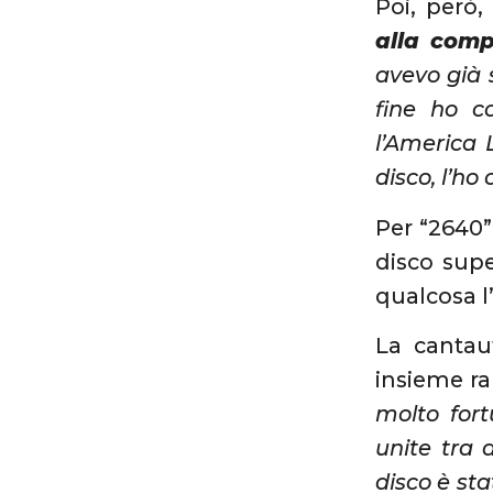
Poi, però,
alla comp
avevo già 
fine ho c
l’America 
disco, l’h
Per “2640”
disco sup
qualcosa l
La cantau
insieme ra
molto fort
unite tra 
disco è st