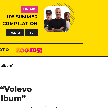
ON AIR
105 SUMMER
COMPILATION
RADIO
TV
OTO
n album”
 “Volevo
 album”