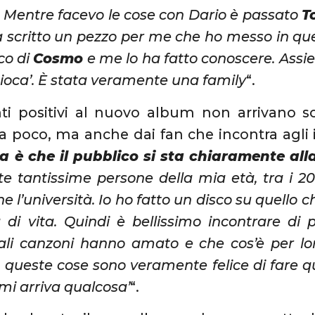
e. Mentre facevo le cose con Dario è passato
T
a scritto un pezzo per me che ho messo in que
co di
Cosmo
e me lo ha fatto conoscere. Assie
pioca’. È stata veramente una family
“.
i positivi al nuovo album non arrivano so
a poco, ma anche dai fan che incontra agli i
la è che il pubblico si sta chiaramente al
e tantissime persone della mia età, tra i 20
 l’università. Io ho fatto un disco su quello c
 di vita. Quindi è bellissimo incontrare di 
uali canzoni hanno amato e che cos’è per l
queste cose sono veramente felice di fare qu
 mi arriva qualcosa’
“.