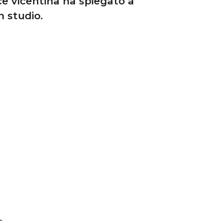
ce vicentina ha spiegato a
n studio.