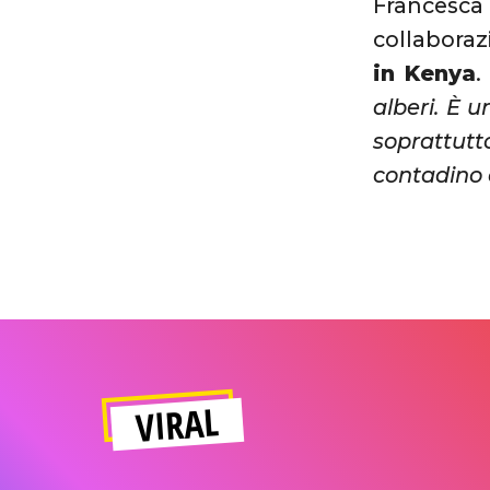
Francesca
collabora
in Kenya
.
alberi. È 
soprattutto
contadino 
VIRAL