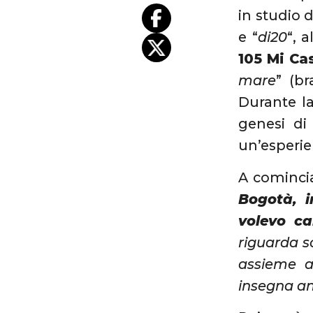
in studio 
e “
di20
“, 
105 Mi Ca
mare
” (b
Durante l
genesi di
un’esperi
A comincia
Bogotà, i
volevo ca
riguarda so
assieme a
insegna an