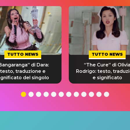
TUTTO NEWS
TUTTO NEWS
Bangaranga” di Dara:
“The Cure” di Olivi
testo, traduzione e
Rodrigo: testo, traduz
ignificato del singolo
e significato