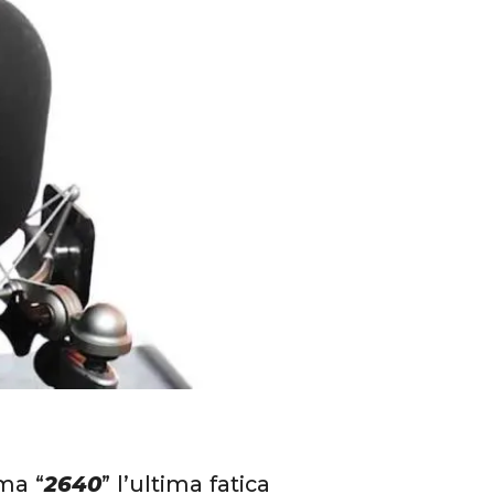
ma “
2640
” l’ultima fatica