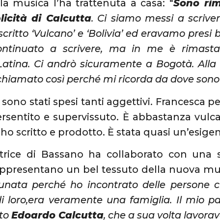
 la musica l’ha trattenuta a casa: “
Sono rim
licità di Calcutta
. Ci siamo messi a scriver
scritto ‘Vulcano’ e ‘Bolivia’ ed eravamo presi
ontinuato a scrivere, ma in me è rimasta
Latina. Ci andrò sicuramente a Bogotà. Alla 
o chiamato così perché mi ricorda da dove sono
 sono stati spesi tanti aggettivi. Francesca p
ersentito e supervissuto. È abbastanza vul
’ho scritto e prodotto. È stata quasi un’esige
trice di Bassano ha collaborato con una 
ppresentano un bel tessuto della nuova musi
unata perché ho incontrato delle persone c
di loro,era veramente una famiglia. Il mio p
ato
Edoardo Calcutta
, che a sua volta lavorav