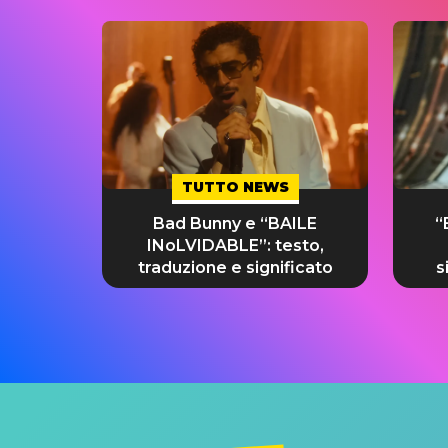
TUTTO NEWS
Bad Bunny e “BAILE
“
INoLVIDABLE”: testo,
traduzione e significato
s