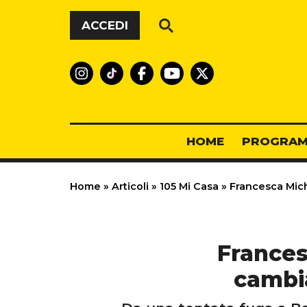
Vai al contenuto
ACCEDI
HOME
PROGRAM
Home
»
Articoli
»
105 Mi Casa
»
Francesca Michi
Frances
cambia