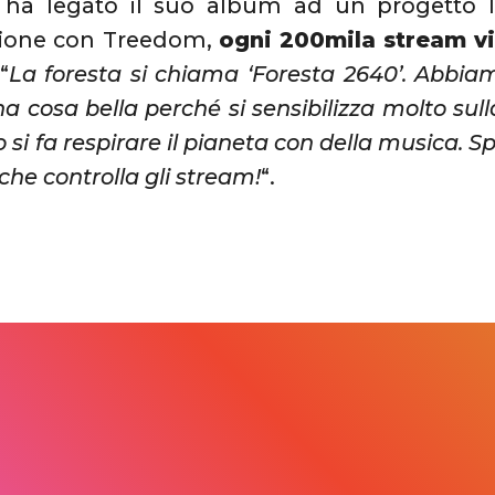
 ha legato il suo album ad un progetto l
zione con Treedom,
ogni 200mila stream vi
 “
La foresta si chiama ‘Foresta 2640’. Abbiam
una cosa bella perché si sensibilizza molto su
 si fa respirare il pianeta con della musica. S
che controlla gli stream!
“.