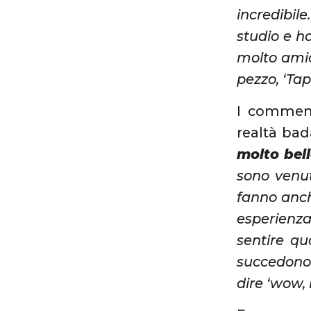
incredibil
studio e h
molto ami
pezzo, ‘Ta
I comment
realtà bad
molto bel
sono venut
fanno anche
esperienza
sentire q
succedono 
dire ‘wow,