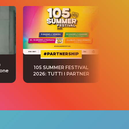
#PARTNERSHIP
a
“S
105 SUMMER FESTIVAL
ione
tradu
2026: TUTTI I PARTNER