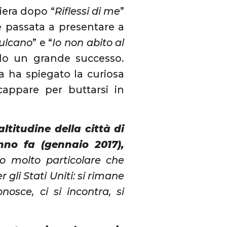
riera dopo “
Riflessi di me
”
è passata a presentare a
ulcano
” e “
Io non abito al
ndo un grande successo.
a ha spiegato la curiosa
cappare per buttarsi in
ltitudine della città di
nno fa (gennaio 2017),
to molto particolare che
 gli Stati Uniti: si rimane
osce, ci si incontra, si