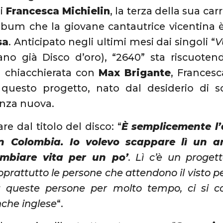
di
Francesca Michielin
, la terza della sua car
album che la giovane cantautrice vicentina 
sa
. Anticipato negli ultimi mesi dai singoli “
V
rano già Disco d’oro), “2640” sta riscuote
a chiacchierata con
Max Brigante
, Francesc
 questo progetto, nato dal desiderio di s
enza nuova.
re dal titolo del disco: “
È semplicemente l’a
n Colombia. Io volevo scappare lì un a
mbiare vita per un po’
. Lì c’è un proget
prattutto le persone che attendono il visto per
 queste persone per molto tempo, ci si con
che inglese
“.