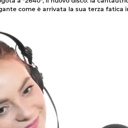
otà a "2640", il nuovo disco: la cantautri
ante come è arrivata la sua terza fatica i