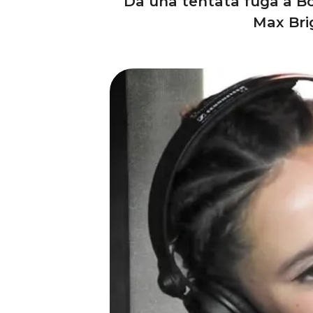
Da una tentata fuga a Bog
Max Brig