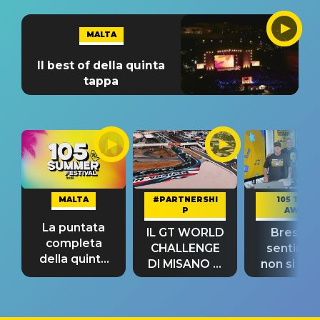
MALTA
Il best of della quinta
tappa
MALTA
#PARTNERSHI
105 TAKE
P
AWAY
La puntata
IL GT WORLD
Bresh: "I
completa
CHALLENGE
sentime
della quinta
DI MISANO si
non si pr
tappa
riconferma
fino alla n
un GRANDE
prima"
SUCCESSO!