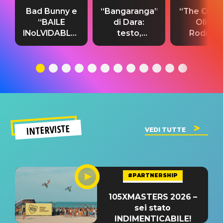
Bad Bunny e
“Bangaranga”
“The Cure”
“BAILE
di Dara:
Olivia
INoLVIDABLE”:
testo,
Rodrigo
testo,
traduzione e
testo,
traduzione e
significato
traduzion
significato
del singolo
significa
INTERVISTE
VEDI TUTTE
#PARTNERSHIP
105XMASTERS 2026 –
sei stato
INDIMENTICABILE!