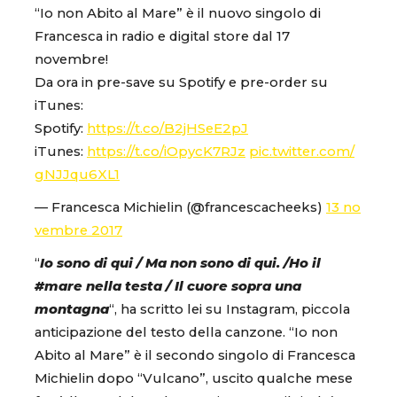
“Io non Abito al Mare” è il nuovo singolo di
Francesca in radio e digital store dal 17
novembre!
Da ora in pre-save su Spotify e pre-order su
iTunes:
Spotify:
https://t.co/B2jHSeE2pJ
iTunes:
https://t.co/iOpycK7RJz
pic.twitter.com/
gNJJqu6XL1
— Francesca Michielin (@francescacheeks)
13 no
vembre 2017
“
Io sono di qui / Ma non sono di qui. /Ho il
#mare nella testa / Il cuore sopra una
montagna
“, ha scritto lei su Instagram, piccola
anticipazione del testo della canzone. “Io non
Abito al Mare” è il secondo singolo di Francesca
Michielin dopo “Vulcano”, uscito qualche mese