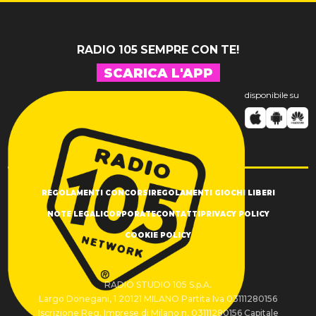
RADIO 105 SEMPRE CON TE!
SCARICA L'APP
disponibile su
REGOLAMENTI CONCORSI
REGOLAMENTI GIOCHI LIBERI
NOTE LEGALI
CORPORATE
CONTATTI
PRIVACY POLICY
COOKIE POLICY
RADIO STUDIO 105 S.p.A.
Largo Donegani, 1 20121 MILANO Partita Iva 03111280156
Iscrizione Reg. Imprese di Milano n. 03111280156 Capitale