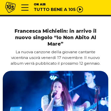
Vai al contenuto
Radio 105
ON AIR
TUTTO BENE A 105
Francesca Michielin: in arrivo il
nuovo singolo “Io Non Abito Al
Mare”
La nuova canzone della giovane cantante
vicentina uscirà venerdì 17 novembre. Il nuovo
album verrà pubblicato il prossimo 12 gennaio.