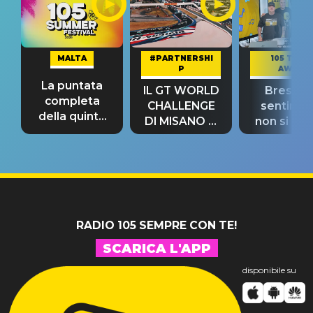
MALTA
#PARTNERSHI
105 TAKE
P
AWAY
La puntata
IL GT WORLD
Bresh: "I
completa
CHALLENGE
sentime
della quinta
DI MISANO si
non si pr
tappa
riconferma
fino alla n
un GRANDE
prima"
SUCCESSO!
RADIO 105 SEMPRE CON TE!
SCARICA L'APP
disponibile su