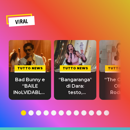
VIRAL
TUTTO NEWS
TUTTO NEWS
TUTTO NE
Bad Bunny e
“Bangaranga”
“The Cure”
“BAILE
di Dara:
Olivia
INoLVIDABLE”:
testo,
Rodrigo
testo,
traduzione e
testo,
traduzione e
significato
traduzion
significato
del singolo
significa