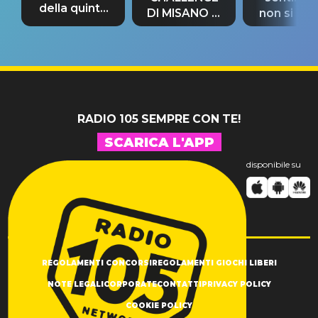
della quinta
DI MISANO si
non si pr
tappa
riconferma
fino alla n
un GRANDE
prima"
SUCCESSO!
RADIO 105 SEMPRE CON TE!
SCARICA L'APP
disponibile su
REGOLAMENTI CONCORSI
REGOLAMENTI GIOCHI LIBERI
NOTE LEGALI
CORPORATE
CONTATTI
PRIVACY POLICY
COOKIE POLICY