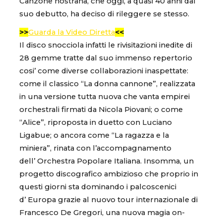
Canzone nostrana, che oggi, a quasi 40 anni dal
suo debutto, ha deciso di rileggere se stesso.
>>
Guarda la Video Diretta
<<
Il disco snocciola infatti le rivisitazioni inedite di
28 gemme tratte dal suo immenso repertorio
cosi’ come diverse collaborazioni inaspettate:
come il classico “La donna cannone”, realizzata
in una versione tutta nuova che vanta empirei
orchestrali firmati da Nicola Piovani; o come
“Alice”, riproposta in duetto con Luciano
Ligabue; o ancora come “La ragazza e la
miniera”, rinata con l’accompagnamento
dell’ Orchestra Popolare Italiana. Insomma, un
progetto discografico ambizioso che proprio in
questi giorni sta dominando i palcoscenici
d’ Europa grazie al nuovo tour internazionale di
Francesco De Gregori, una nuova magia on-