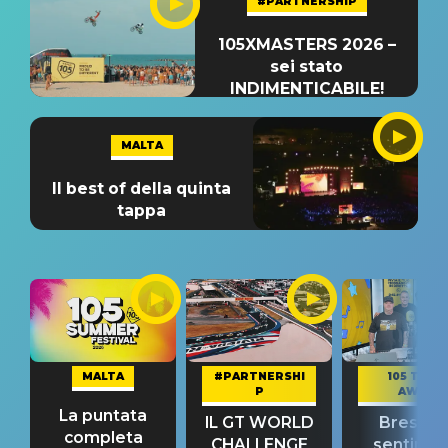
#PARTNERSHIP
105XMASTERS 2026 –
sei stato
INDIMENTICABILE!
MALTA
Il best of della quinta
tappa
MALTA
#PARTNERSHI
105 TAKE
P
AWAY
La puntata
IL GT WORLD
Bresh: "I
completa
CHALLENGE
sentime