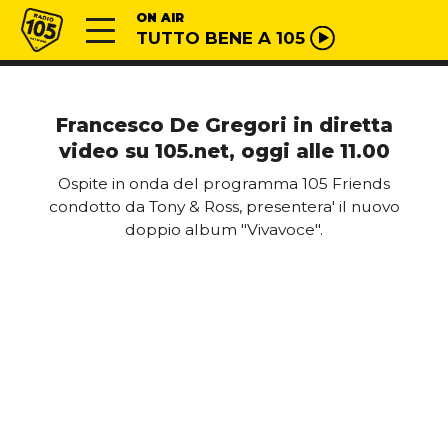
Vai al contenuto
Radio 105
ON AIR
TUTTO BENE A 105
Francesco De Gregori in diretta
video su 105.net, oggi alle 11.00
Ospite in onda del programma 105 Friends
condotto da Tony & Ross, presentera' il nuovo
doppio album "Vivavoce".