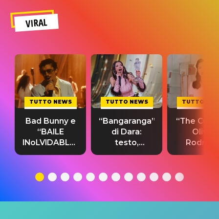
VIRAL
TUTTO NEWS
TUTTO NEWS
TUTTO NE
Bad Bunny e
“Bangaranga”
“The Cure”
“BAILE
di Dara:
Olivia
INoLVIDABLE”:
testo,
Rodrigo
testo,
traduzione e
testo,
traduzione e
significato
traduzion
significato
del singolo
significa