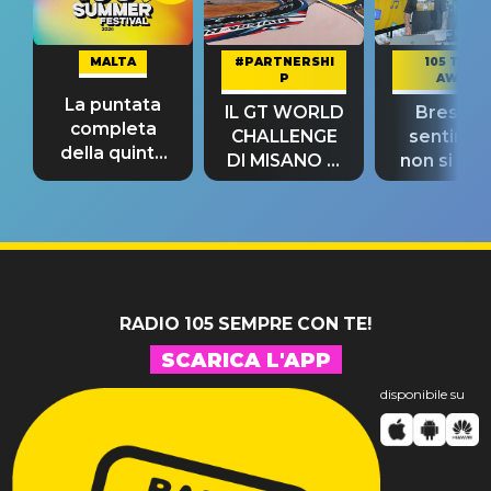
MALTA
#PARTNERSHI
105 TAKE
P
AWAY
La puntata
IL GT WORLD
Bresh: "I
completa
CHALLENGE
sentime
della quinta
DI MISANO si
non si pr
tappa
riconferma
fino alla n
un GRANDE
prima"
SUCCESSO!
RADIO 105 SEMPRE CON TE!
SCARICA L'APP
disponibile su