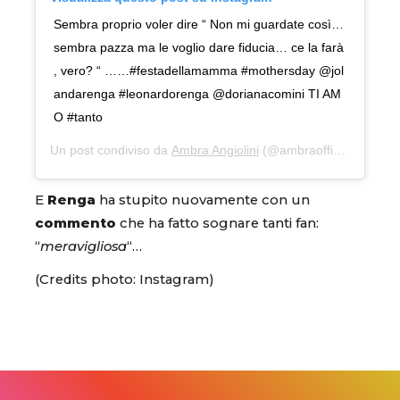
Sembra proprio voler dire “ Non mi guardate così…
sembra pazza ma le voglio dare fiducia… ce la farà
, vero? “ ……#festadellamamma #mothersday @jol
andarenga #leonardorenga @dorianacomini TI AM
O #tanto
Un post condiviso da
Ambra Angiolini
(@ambraofficial) in data:
E
Renga
ha stupito nuovamente con un
commento
che ha fatto sognare tanti fan:
“
meravigliosa
“…
(Credits photo: Instagram)