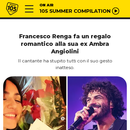
Vai al contenuto
Radio 105
ON AIR
105 SUMMER COMPILATION
Francesco Renga fa un regalo
romantico alla sua ex Ambra
Angiolini
Il cantante ha stupito tutti con il suo gesto
inatteso.