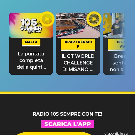
MALTA
#PARTNERSHI
105 TAKE
P
AWAY
La puntata
IL GT WORLD
Bresh: "I
completa
CHALLENGE
sentime
della quinta
DI MISANO si
non si pr
tappa
riconferma
fino alla n
un GRANDE
prima"
SUCCESSO!
RADIO 105 SEMPRE CON TE!
SCARICA L'APP
disponibile su