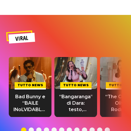
VIRAL
TUTTO NEWS
TUTTO NEWS
TUTTO NE
Bad Bunny e
“Bangaranga”
“The Cure”
“BAILE
di Dara:
Olivia
INoLVIDABLE”:
testo,
Rodrigo
testo,
traduzione e
testo,
traduzione e
significato
traduzion
significato
del singolo
significa