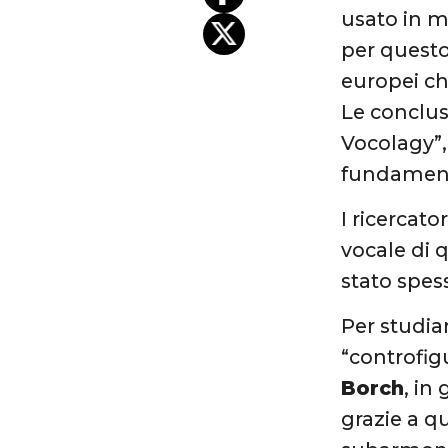
usato in m
per questo
europei ch
Le conclus
Vocolagy”,
fundament
I ricercato
vocale di 
stato spes
Per studiar
“controfig
Borch
, in
grazie a q