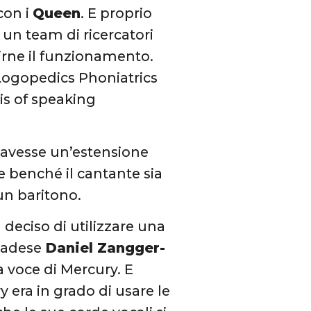
con i
Queen
. E proprio
 un team di ricercatori
irne il funzionamento.
“Logopedics Phoniatrics
is of speaking
avesse un’estensione
e benché il cantante sia
un baritono.
 deciso di utilizzare una
anadese
Daniel Zangger-
a voce di Mercury. E
 era in grado di usare le