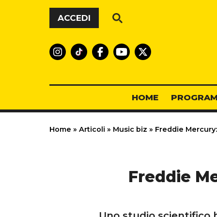
Vai al contenuto
ACCEDI
HOME
PROGRAM
Home
»
Articoli
»
Music biz
»
Freddie Mercury: 
Freddie Me
Uno studio scientifico 