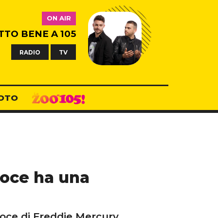
ON AIR
TTO BENE A 105
RADIO
TV
OTO
voce ha una
 voce di Freddie Mercury