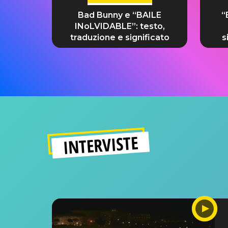
Bad Bunny e “BAILE
“
INoLVIDABLE”: testo,
traduzione e significato
s
INTERVISTE