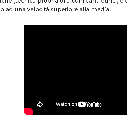
he (tecnica propria di alcuni canti etnici) e c
ad una velocità superiore alla media.