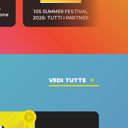
a
“S
105 SUMMER FESTIVAL
ione
tradu
2026: TUTTI I PARTNER
VEDI TUTTE