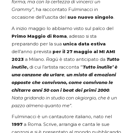
forma, ma con la certezza di vincerci un
Grammy”
, ha raccontato Fulminacci in
occasione dell’uscita del
suo nuovo singolo
.
A inizio maggio lo abbiamo visto sul palco del
Primo Maggio di Roma
, adesso si sta
preparando per la sua
unica data estiva
dell’anno prevista
per il 27 maggio al MI AMI
2023
a Milano.
Ragù
è stato anticipato da
Tutto
inutile
,
di cui l’artista racconta
“‘
Tutto inutile’ è
una canzone da urlare
,
un misto di emozioni
opposte che convivono, come convivono le
chitarre anni 50 con i beat dei primi 2000
.
Nata gridando in studio con okgiorgio, che è un
pazzo almeno quanto me”
.
Fulminacci è un cantautore italiano, nato nel
1997
a Roma. Scrive, arrangia e canta le sue
canzoni e si è presentato al mondo pubblicando