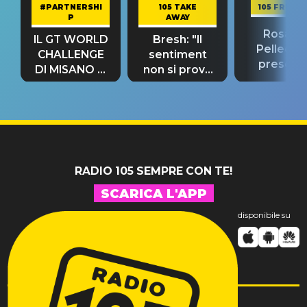
#PARTNERSHI
105 TAKE
105 FRIEND
P
AWAY
Rosario
IL GT WORLD
Bresh: "Il
Pellecch
CHALLENGE
sentiment
present
DI MISANO si
non si prova
“Così dov
riconferma
fino alla notte
andare
un GRANDE
prima"
SUCCESSO!
RADIO 105 SEMPRE CON TE!
SCARICA L'APP
disponibile su