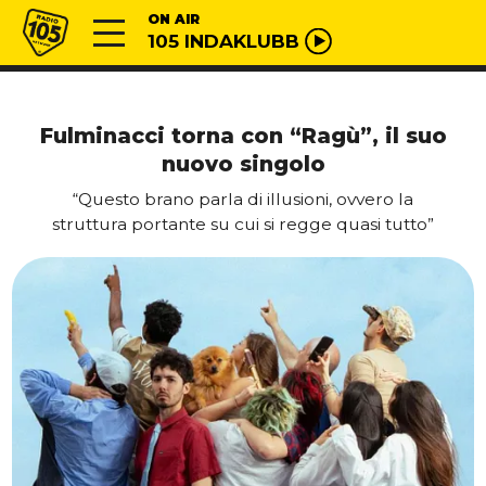
Vai al contenuto
Radio 105
ON AIR
105 INDAKLUBB
Fulminacci torna con “Ragù”, il suo
nuovo singolo
“Questo brano parla di illusioni, ovvero la
struttura portante su cui si regge quasi tutto”