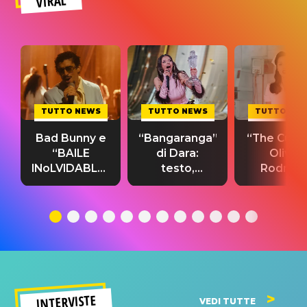
VIRAL
TUTTO NEWS
TUTTO NEWS
TUTTO NE
Bad Bunny e
“Bangaranga”
“The Cure”
“BAILE
di Dara:
Olivia
INoLVIDABLE”:
testo,
Rodrigo
testo,
traduzione e
testo,
traduzione e
significato
traduzion
significato
del singolo
significa
INTERVISTE
VEDI TUTTE