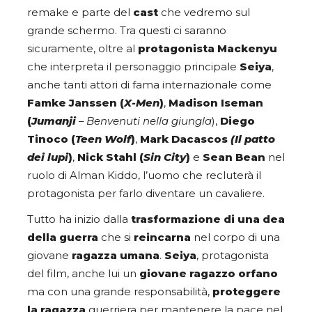
remake e parte del
cast
che vedremo sul
grande schermo. Tra questi ci saranno
sicuramente, oltre al
protagonista Mackenyu
che interpreta il personaggio principale
Seiya
,
anche tanti attori di fama internazionale come
Famke Janssen (
X-Men
)
,
Madison Iseman
(
Jumanji
– Benvenuti nella giungla
),
Diego
Tinoco (
Teen Wolf
)
,
Mark Dacascos
(Il patto
dei lupi
)
,
Nick Stahl (
Sin City
)
e
Sean Bean
nel
ruolo di Alman Kiddo, l’uomo che recluterà il
protagonista per farlo diventare un cavaliere.
Tutto ha inizio dalla
trasformazione di una dea
della guerra
che si
reincarna
nel corpo di una
giovane
ragazza umana
.
Seiya
, protagonista
del film, anche lui un
giovane ragazzo orfano
ma con una grande responsabilità,
proteggere
la ragazza
guerriera per mantenere la pace nel