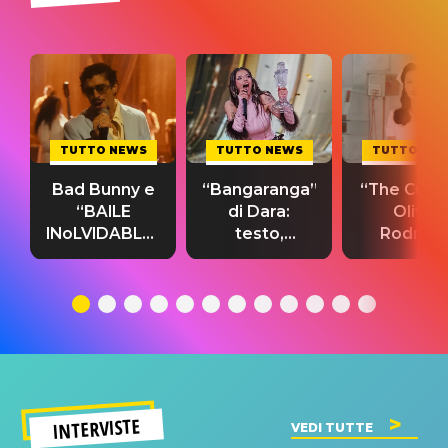
TUTTO NEWS
TUTTO NEWS
TUTTO NE
Bad Bunny e
“Bangaranga”
“The Cure”
“BAILE
di Dara:
Olivia
INoLVIDABLE”:
testo,
Rodrigo
testo,
traduzione e
testo,
traduzione e
significato
traduzion
significato
del singolo
significa
INTERVISTE
VEDI TUTTE