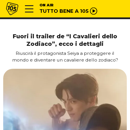
Vai al contenuto
Radio 105
ON AIR
TUTTO BENE A 105
Fuori il trailer de “I Cavalieri dello
Zodiaco”, ecco i dettagli
Riuscirà il protagonista Seiya a proteggere il
mondo e diventare un cavaliere dello zodiaco?