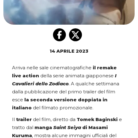
14 APRILE 2023
Arriva nelle sale cinematografiche
il remake
live action
della serie animata giapponese
I
Cavalieri dello Zodiaco
.
A qualche settimana
dalla pubblicazione del primo trailer del film
esce
la seconda versione doppiata in
italiano
del filmato promozionale.
Il
trailer
del film, diretto da
Tomek Baginski
e
tratto dal
manga
Saint Seiya
di Masami
Kuruma
, mostra alcune immagini ufficiali del