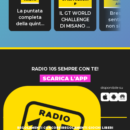
P
AWAY
La puntata
IL GT WORLD
Bresh: "I
completa
CHALLENGE
sentime
della quinta
DI MISANO si
non si pr
tappa
riconferma
fino alla n
un GRANDE
prima"
SUCCESSO!
RADIO 105 SEMPRE CON TE!
SCARICA L'APP
disponibile su
REGOLAMENTI CONCORSI
REGOLAMENTI GIOCHI LIBERI