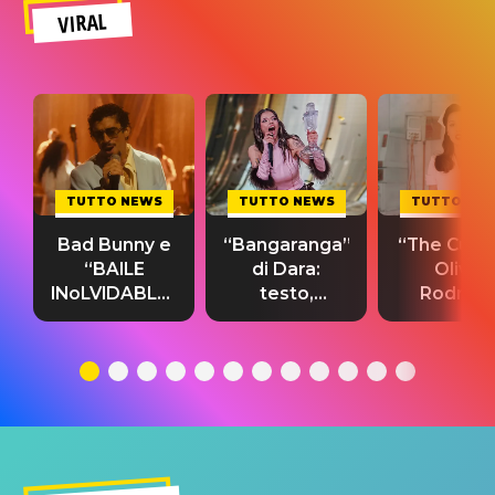
VIRAL
TUTTO NEWS
TUTTO NEWS
TUTTO NE
Bad Bunny e
“Bangaranga”
“The Cure”
“BAILE
di Dara:
Olivia
INoLVIDABLE”:
testo,
Rodrigo
testo,
traduzione e
testo,
traduzione e
significato
traduzion
significato
del singolo
significa