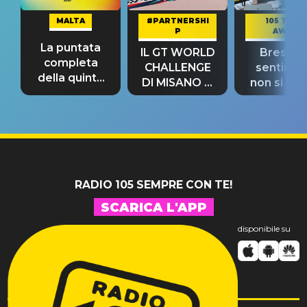
MALTA
#PARTNERSHI
105 TAKE
P
AWAY
La puntata
IL GT WORLD
Bresh: "I
completa
CHALLENGE
sentime
della quinta
DI MISANO si
non si pr
tappa
riconferma
fino alla n
un GRANDE
prima"
SUCCESSO!
RADIO 105 SEMPRE CON TE!
SCARICA L'APP
disponibile su