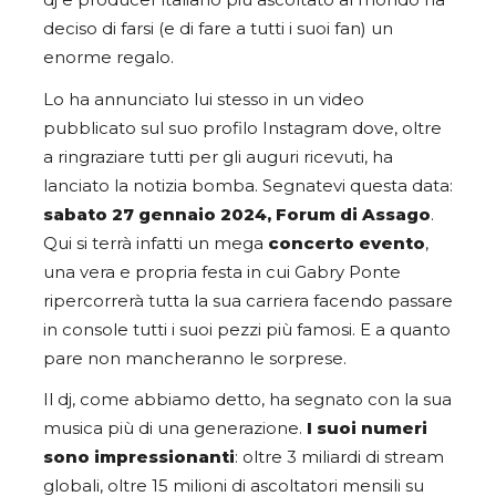
dj e producer italiano più ascoltato al mondo ha
deciso di farsi (e di fare a tutti i suoi fan) un
enorme regalo.
Lo ha annunciato lui stesso in un video
pubblicato sul suo profilo Instagram dove, oltre
a ringraziare tutti per gli auguri ricevuti, ha
lanciato la notizia bomba. Segnatevi questa data:
sabato 27 gennaio 2024, Forum di Assago
.
Qui si terrà infatti un mega
concerto evento
,
una vera e propria festa in cui Gabry Ponte
ripercorrerà tutta la sua carriera facendo passare
in console tutti i suoi pezzi più famosi. E a quanto
pare non mancheranno le sorprese.
Il dj, come abbiamo detto, ha segnato con la sua
musica più di una generazione.
I suoi numeri
sono impressionanti
: oltre 3 miliardi di stream
globali, oltre 15 milioni di ascoltatori mensili su