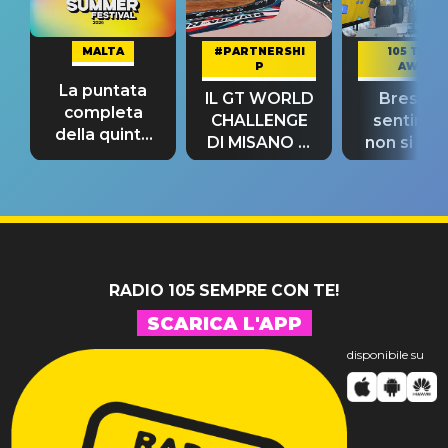
MALTA
#PARTNERSHI
105 TAKE
P
AWAY
La puntata
IL GT WORLD
Bresh: "I
completa
CHALLENGE
sentime
della quinta
DI MISANO si
non si pr
tappa
riconferma
fino alla n
un GRANDE
prima"
SUCCESSO!
RADIO 105 SEMPRE CON TE!
SCARICA L'APP
disponibile su