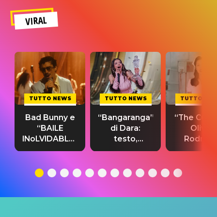
VIRAL
TUTTO NEWS
TUTTO NEWS
TUTTO NE
Bad Bunny e
“Bangaranga”
“The Cure”
“BAILE
di Dara:
Olivia
INoLVIDABLE”:
testo,
Rodrigo
testo,
traduzione e
testo,
traduzione e
significato
traduzion
significato
del singolo
significa