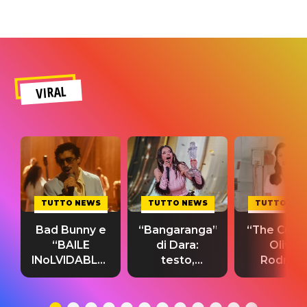
VIRAL
TUTTO NEWS
TUTTO NEWS
TUTTO NE
Bad Bunny e
“Bangaranga”
“The Cure”
“BAILE
di Dara:
Olivia
INoLVIDABLE”:
testo,
Rodrigo
testo,
traduzione e
testo,
traduzione e
significato
traduzion
significato
del singolo
significa