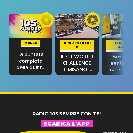
MALTA
#PARTNERSHI
105 TAKE
P
AWAY
La puntata
IL GT WORLD
Bresh: "I
completa
CHALLENGE
sentime
della quinta
DI MISANO si
non si pr
tappa
riconferma
fino alla n
un GRANDE
prima"
SUCCESSO!
RADIO 105 SEMPRE CON TE!
SCARICA L'APP
disponibile su