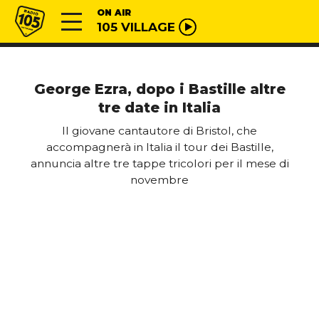
Vai al contenuto
Radio 105
ON AIR
105 VILLAGE
George Ezra, dopo i Bastille altre
tre date in Italia
Il giovane cantautore di Bristol, che
accompagnerà in Italia il tour dei Bastille,
annuncia altre tre tappe tricolori per il mese di
novembre