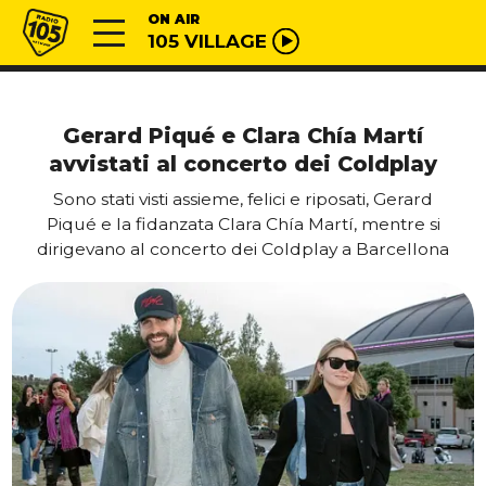
Vai al contenuto
Radio 105
ON AIR
105 VILLAGE
Gerard Piqué e Clara Chía Martí
avvistati al concerto dei Coldplay
Sono stati visti assieme, felici e riposati, Gerard
Piqué e la fidanzata Clara Chía Martí, mentre si
dirigevano al concerto dei Coldplay a Barcellona