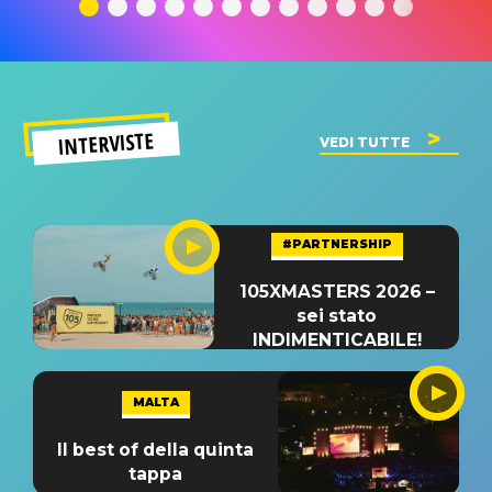
significato
del singolo
significa
INTERVISTE
VEDI TUTTE
#PARTNERSHIP
105XMASTERS 2026 –
sei stato
INDIMENTICABILE!
MALTA
Il best of della quinta
tappa