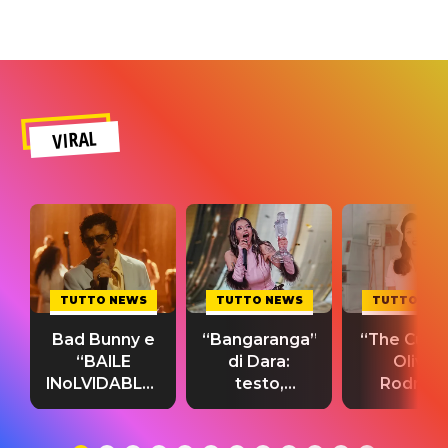
VIRAL
TUTTO NEWS
TUTTO NEWS
TUTTO NE
Bad Bunny e
“Bangaranga”
“The Cure”
“BAILE
di Dara:
Olivia
INoLVIDABLE”:
testo,
Rodrigo
testo,
traduzione e
testo,
traduzione e
significato
traduzion