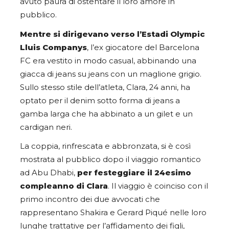
avuto paura di ostentare il loro amore in
pubblico.
Mentre si dirigevano verso l’Estadi Olympic
Lluis Companys
, l’ex giocatore del Barcelona
FC era vestito in modo casual, abbinando una
giacca di jeans su jeans con un maglione grigio.
Sullo stesso stile dell’atleta, Clara, 24 anni, ha
optato per il denim sotto forma di jeans a
gamba larga che ha abbinato a un gilet e un
cardigan neri.
La coppia, rinfrescata e abbronzata, si è così
mostrata al pubblico dopo il viaggio romantico
ad Abu Dhabi,
per festeggiare il 24esimo
compleanno di Clara
. Il viaggio è coinciso con il
primo incontro dei due avvocati che
rappresentano Shakira e Gerard Piqué nelle loro
lunghe trattative per l’affidamento dei figli,