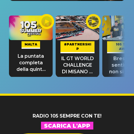
MALTA
#PARTNERSHI
105 TAKE
P
AWAY
La puntata
IL GT WORLD
Bresh: "I
completa
CHALLENGE
sentime
della quinta
DI MISANO si
non si pr
tappa
riconferma
fino alla n
un GRANDE
prima"
SUCCESSO!
RADIO 105 SEMPRE CON TE!
SCARICA L'APP