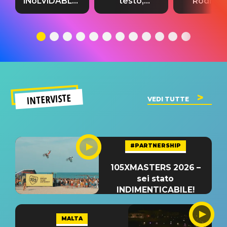
INoLVIDABLE”:
testo,
Rodrigo
testo,
traduzione e
testo,
traduzione e
significato
traduzion
significato
del singolo
significa
INTERVISTE
VEDI TUTTE
#PARTNERSHIP
105XMASTERS 2026 –
sei stato
INDIMENTICABILE!
MALTA