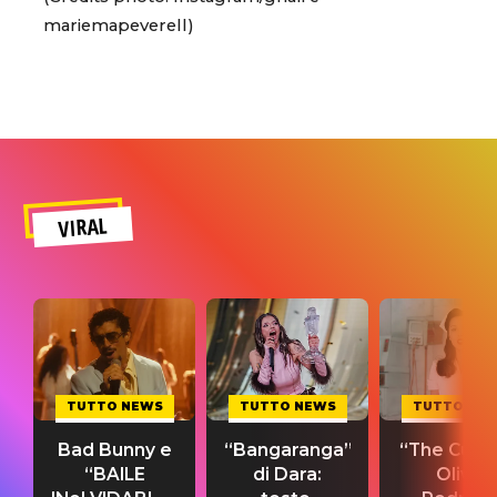
mariemapeverell)
VIRAL
TUTTO NEWS
TUTTO NEWS
TUTTO NE
Bad Bunny e
“Bangaranga”
“The Cure”
“BAILE
di Dara:
Olivia