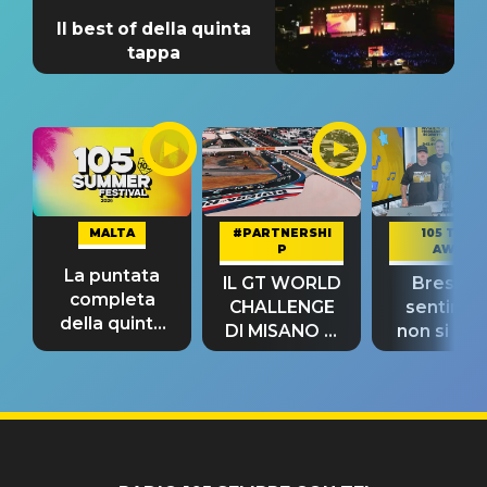
Il best of della quinta
tappa
MALTA
#PARTNERSHI
105 TAKE
P
AWAY
La puntata
IL GT WORLD
Bresh: "I
completa
CHALLENGE
sentime
della quinta
DI MISANO si
non si pr
tappa
riconferma
fino alla n
un GRANDE
prima"
SUCCESSO!