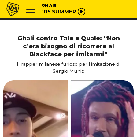
Vai al contenuto
Radio 105
ON AIR
105 SUMMER
Ghali contro Tale e Quale: “Non
c’era bisogno di ricorrere al
Blackface per imitarmi”
Il rapper milanese furioso per l’imitazione di
Sergio Muniz.