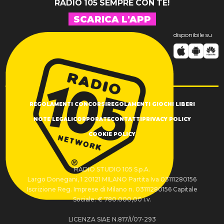
RADIO 105 SEMPRE CON TE!
SCARICA L'APP
disponibile su
REGOLAMENTI CONCORSI
REGOLAMENTI GIOCHI LIBERI
NOTE LEGALI
CORPORATE
CONTATTI
PRIVACY POLICY
COOKIE POLICY
RADIO STUDIO 105 S.p.A.
Largo Donegani, 1 20121 MILANO Partita Iva 03111280156
Iscrizione Reg. Imprese di Milano n. 03111280156 Capitale
Sociale: € 780.000,00 i.v.
LICENZA SIAE N.817/I/07-293