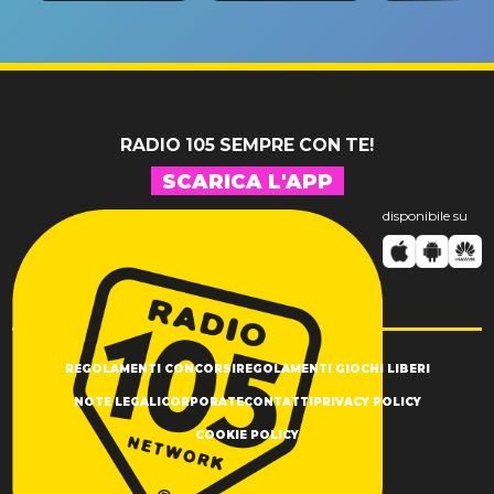
riconferma
fino alla n
un GRANDE
prima"
SUCCESSO!
RADIO 105 SEMPRE CON TE!
SCARICA L'APP
disponibile su
REGOLAMENTI CONCORSI
REGOLAMENTI GIOCHI LIBERI
NOTE LEGALI
CORPORATE
CONTATTI
PRIVACY POLICY
COOKIE POLICY