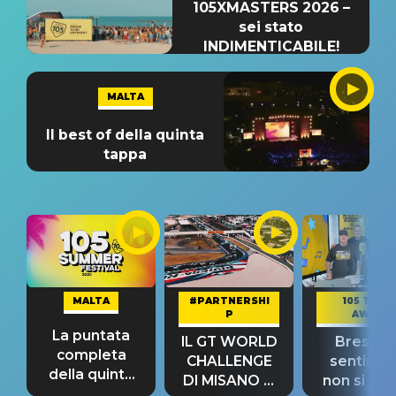
105XMASTERS 2026 –
sei stato
INDIMENTICABILE!
MALTA
Il best of della quinta
tappa
MALTA
#PARTNERSHI
105 TAKE
P
AWAY
La puntata
IL GT WORLD
Bresh: "I
completa
CHALLENGE
sentime
della quinta
DI MISANO si
non si pr
tappa