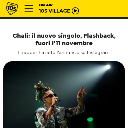
Vai al contenuto
Radio 105
ON AIR
105 VILLAGE
Ghali: il nuovo singolo, Flashback,
fuori l’11 novembre
Il rapper ha fatto l'annuncio su Instagram.