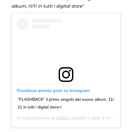
album, 11/11 in tutti i digital store
“
Visualizza questo post su Instagram
“FLASHBACK” il primo singolo del nuovo album, 11/
11 in tutti i digital store⚡️
Un post condiviso da
GHALI
(@ghali) in data:
5 Nov 2019 alle ore 12:02 PST