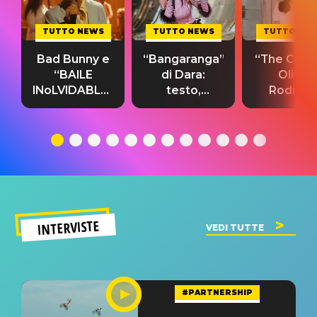
TUTTO NEWS
TUTTO NEWS
TUTTO NE
Bad Bunny e
“Bangaranga”
“The Cure”
“BAILE
di Dara:
Olivia
INoLVIDABLE”:
testo,
Rodrigo
testo,
traduzione e
testo,
traduzione e
significato
traduzion
significato
del singolo
significa
INTERVISTE
VEDI TUTTE
#PARTNERSHIP