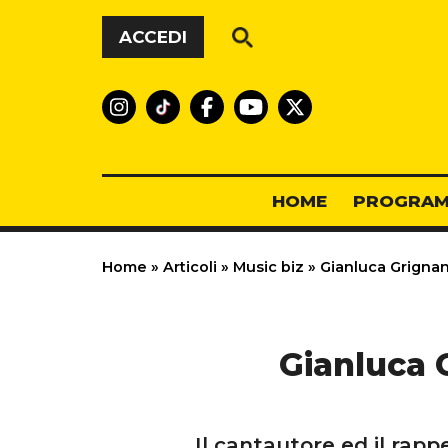
Vai al contenuto
ACCEDI
HOME
PROGRAM
Home
»
Articoli
»
Music biz
»
Gianluca Grignani
Gianluca G
Il cantautore ed il rap