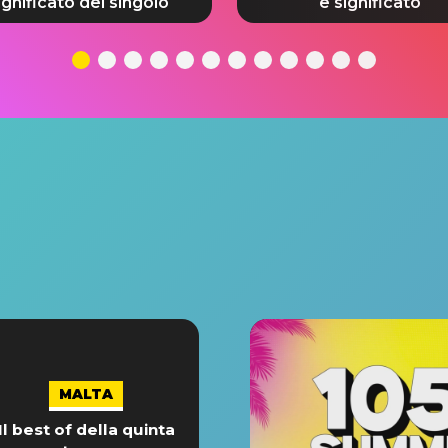
ignificato del singolo
e significato
MALTA
Il best of della quinta