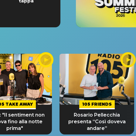
tappa
05 TAKE AWAY
105 FRIENDS
 "Il sentiment non
Rosario Pellecchia
ova fino alla notte
presenta “Così doveva
prima"
andare”