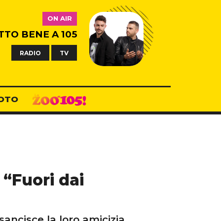
ON AIR
TTO BENE A 105
RADIO
TV
OTO
 “Fuori dai
ancisce la loro amicizia