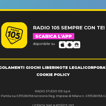
RADIO 105 SEMPRE CON TE!
SCARICA L'APP
disponibile su
GOLAMENTI GIOCHI LIBERI
NOTE LEGALI
CORPORA
COOKIE POLICY
RADIO STUDIO 105 S.p.A.
artita Iva 03111280156 Iscrizione Reg. Imprese di Milano n. 03111280156 Ca
LICENZA SIAE N.817/I/07-293