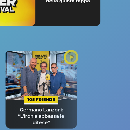
della quinta tappa
105 FRIENDS
Germano Lanzoni:
“L’ironia abbassa le
difese”