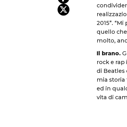
condivider
realizzazi
2015”. “Mi
quello che
molto, anc
Il brano.
Gr
rock e rap 
di Beatles 
mia storia
ed in qual
vita di cam