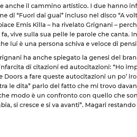
e anche il cammino artistico. I due hanno infa
one di “Fuori dai guai” incluso nel disco “A v
 piace Emis Killa – ha rivelato Grignani – pe
 fa, vive sulla sua pelle le parole che canta.
he lui è una persona schiva e veloce di pensi
ignani ha anche spiegato la genesi del brano
infarcita di citazioni ed autocitazioni: “Ho im
e Doors a fare queste autocitazioni un po’ iro
 tra le dita” parlo del fatto che mi trovo dav
che modo è un confronto con quello che sono
bia, si cresce e si va avanti”. Magari restando 