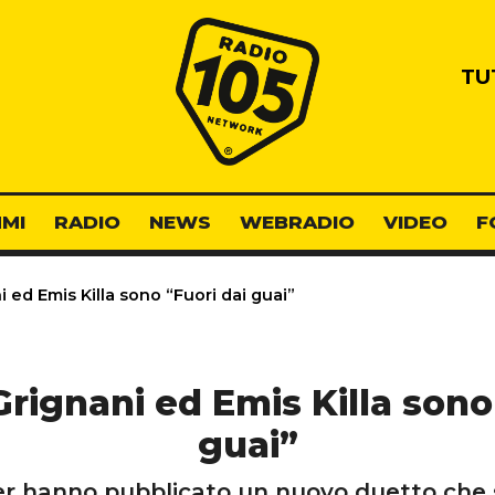
Radio 105
TU
MI
RADIO
NEWS
WEBRADIO
VIDEO
F
 ed Emis Killa sono “Fuori dai guai”
rignani ed Emis Killa sono
guai”
per hanno pubblicato un nuovo duetto che s