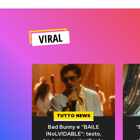
VIRAL
TUTTO NEWS
Bad Bunny e “BAILE
“
INoLVIDABLE”: testo,