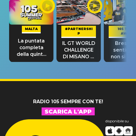
MALTA
#PARTNERSHI
105 TAKE
P
AWAY
La puntata
IL GT WORLD
Bresh: "I
completa
CHALLENGE
sentime
della quinta
DI MISANO si
non si pr
tappa
riconferma
fino alla n
un GRANDE
prima"
SUCCESSO!
RADIO 105 SEMPRE CON TE!
SCARICA L'APP
disponibile su