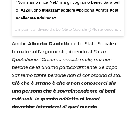
“Non siamo mica Nek” ma gli vogliamo bene. Sarà bell
o. #12giugno #piazzamaggiore #bologna #gratis #dat
adelledate #dairegaz
Un post condiviso da
Lo Stato Sociale
(@lostatosociale) in data:
Anche
Alberto Guidetti
de Lo Stato Sociale è
tornato sull’argomento, dicendo al
Fatto
Quotidiano
: “
Ci siamo rimasti male, ma non
perché ce la tiriamo particolarmente. Se dopo
Sanremo tante persone non ci conoscono ci sta.
Ciò che è strano è che a non conoscerci sia
una persona che è sovraintendente ai beni
culturali. In quanto addetto ai lavori,
dovrebbe intendersi di quel mondo
“.