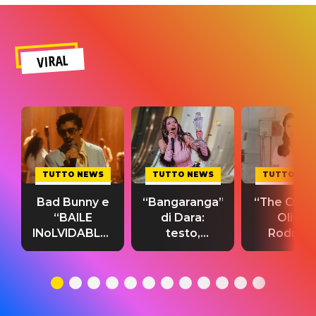
VIRAL
TUTTO NEWS
TUTTO NEWS
TUTTO NE
Bad Bunny e
“Bangaranga”
“The Cure”
“BAILE
di Dara:
Olivia
INoLVIDABLE”:
testo,
Rodrigo
testo,
traduzione e
testo,
traduzione e
significato
traduzion
significato
del singolo
significa