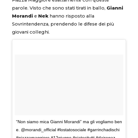
Piazza Maggiore esattamente con queste
parole. Visto che sono stati tirati in ballo,
Gianni
Morandi
e
Nek
hanno risposto alla
Sovrintendenza, prendendo le difese dei più
giovani colleghi.
“Non siamo mica Gianni Morandi” ma gli vogliamo ben
e. @morandi_official #lostatosociale #garrinchadischi
#piazzamaggiore #12giugno #siatecitutti #dairegaz