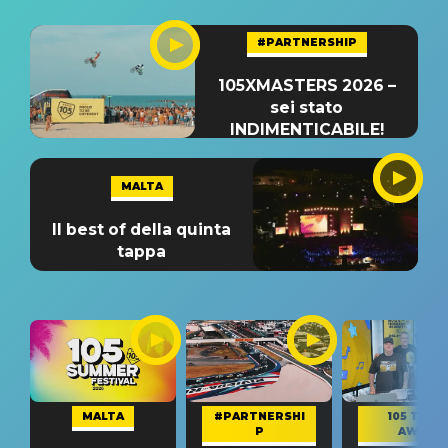
#PARTNERSHIP
105XMASTERS 2026 –
sei stato
INDIMENTICABILE!
MALTA
Il best of della quinta
tappa
MALTA
#PARTNERSHI
105 TAKE
P
AWAY