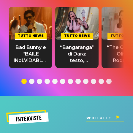
TUTTO NEWS
TUTTO NEWS
TUTTO NE
Bad Bunny e
“Bangaranga”
“The Cure”
“BAILE
di Dara:
Olivia
INoLVIDABLE”:
testo,
Rodrigo
testo,
traduzione e
testo,
traduzione e
significato
traduzion
significato
del singolo
significa
INTERVISTE
VEDI TUTTE