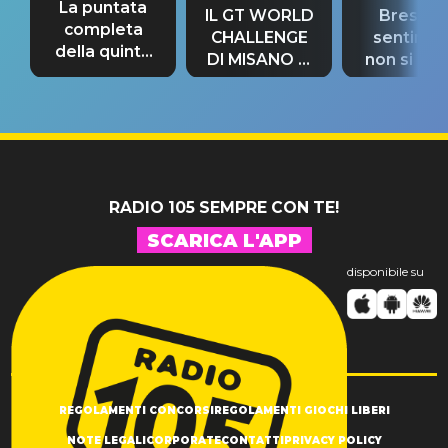
La puntata
IL GT WORLD
Bresh: "I
completa
CHALLENGE
sentime
della quinta
DI MISANO si
non si pr
tappa
riconferma
fino alla n
un GRANDE
prima"
SUCCESSO!
RADIO 105 SEMPRE CON TE!
SCARICA L'APP
disponibile su
REGOLAMENTI CONCORSI
REGOLAMENTI GIOCHI LIBERI
NOTE LEGALI
CORPORATE
CONTATTI
PRIVACY POLICY